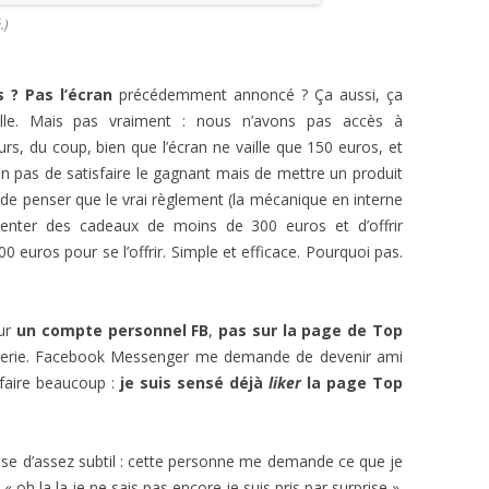
.)
 ? Pas l’écran
précédemment annoncé ? Ça aussi, ça
ille. Mais pas vraiment : nous n’avons pas accès à
rs, du coup, bien que l’écran ne vaille que 150 euros, et
 pas de satisfaire le gagnant mais de mettre un produit
ule de penser que le vrai règlement (la mécanique en interne
enter des cadeaux de moins de 300 euros et d’offrir
euros pour se l’offrir. Simple et efficace. Pourquoi pas.
sur
un compte personnel FB
,
pas sur la page de Top
sagerie. Facebook Messenger me demande de devenir ami
faire beaucoup :
je suis sensé déjà
liker
la page Top
hose d’assez subtil : cette personne me demande ce que je
oh la la je ne sais pas encore je suis pris par surprise ».