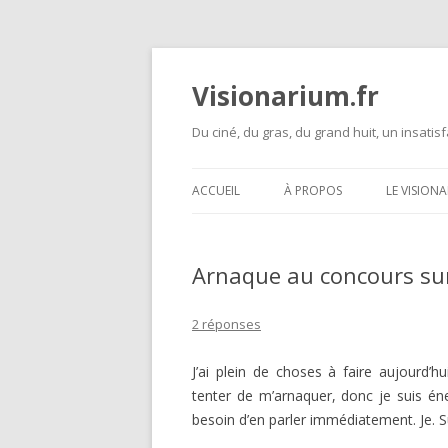
Visionarium.fr
Du ciné, du gras, du grand huit, un insatisf
ACCUEIL
À PROPOS
LE VISION
Arnaque au concours su
2 réponses
J’ai plein de choses à faire aujourd’
tenter de m’arnaquer, donc je suis éne
besoin d’en parler immédiatement. Je. S