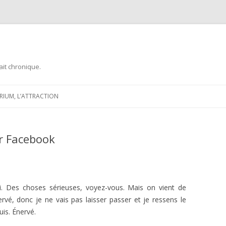
ait chronique.
Aller
au
ARIUM, L’ATTRACTION
contenu
r Facebook
hui. Des choses sérieuses, voyez-vous. Mais on vient de
rvé, donc je ne vais pas laisser passer et je ressens le
uis. Énervé.