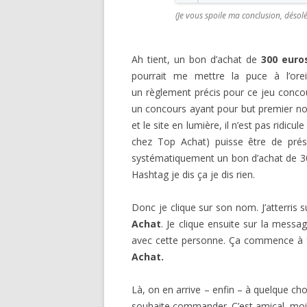
(Je vous spoile ma conclusion, désolé
Ah tient, un bon d’achat de
300 euros
pourrait me mettre la puce à l’ore
un règlement précis pour ce jeu concou
un concours ayant pour but premier non
et le site en lumière, il n’est pas ridic
chez Top Achat) puisse être de prés
systématiquement un bon d’achat de 300 
Hashtag je dis ça je dis rien.
Donc je clique sur son nom. J’atterris 
Achat
. Je clique ensuite sur la mes
avec cette personne. Ça commence à 
Achat.
Là, on en arrive – enfin – à quelque c
souhaite commander. C’est amical, moi « 