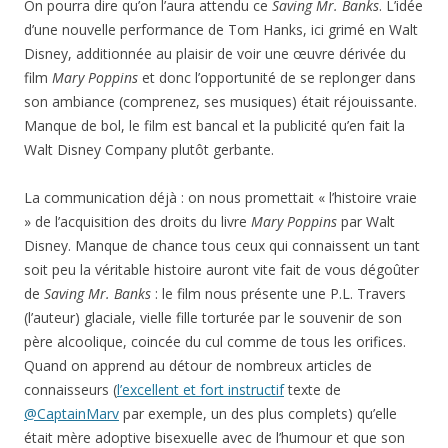
On pourra dire qu’on l’aura attendu ce
Saving Mr. Banks
. L’idée
d’une nouvelle performance de Tom Hanks, ici grimé en Walt
Disney, additionnée au plaisir de voir une œuvre dérivée du
film
Mary Poppins
et donc l’opportunité de se replonger dans
son ambiance (comprenez, ses musiques) était réjouissante.
Manque de bol, le film est bancal et la publicité qu’en fait la
Walt Disney Company plutôt gerbante.
La communication déjà : on nous promettait « l’histoire vraie
» de l’acquisition des droits du livre
Mary Poppins
par Walt
Disney. Manque de chance tous ceux qui connaissent un tant
soit peu la véritable histoire auront vite fait de vous dégoûter
de
Saving Mr. Banks
: le film nous présente une P.L. Travers
(l’auteur) glaciale, vielle fille torturée par le souvenir de son
père alcoolique, coincée du cul comme de tous les orifices.
Quand on apprend au détour de nombreux articles de
connaisseurs (
l’excellent et fort instructif
texte de
@CaptainMarv
par exemple, un des plus complets) qu’elle
était mère adoptive bisexuelle avec de l’humour et que son