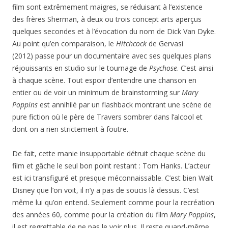
film sont extrêmement maigres, se réduisant à l’existence
des frères Sherman, à deux ou trois concept arts aperçus
quelques secondes et à l’évocation du nom de Dick Van Dyke.
Au point qu’en comparaison, le
Hitchcock
de Gervasi
(2012) passe pour un documentaire avec ses quelques plans
réjouissants en studio sur le tournage de
Psychose
. C’est ainsi
à chaque scène. Tout espoir d’entendre une chanson en
entier ou de voir un minimum de brainstorming sur
Mary
Poppins
est annihilé par un flashback montrant une scène de
pure fiction où le père de Travers sombrer dans l’alcool et
dont on a rien strictement à foutre.
De fait, cette manie insupportable détruit chaque scène du
film et gâche le seul bon point restant : Tom Hanks. L’acteur
est ici transfiguré et presque méconnaissable. C’est bien Walt
Disney que l’on voit, il n’y a pas de soucis là dessus. C’est
même lui qu’on entend. Seulement comme pour la recréation
des années 60, comme pour la création du film
Mary Poppins
,
il est regrettable de ne pas le voir plus. Il reste quand-même