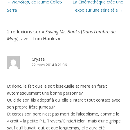
ê
n
Navigation
←
Non-Stop
, de Jaume Collet-
La Cinémathèque crée une
t
ê
r
t
des
Serra
expo sur une série télé
→
e
r
)
e
articles
)
2 réflexions sur «
Saving Mr. Banks
(
Dans l’ombre de
Mary
), avec Tom Hanks
»
Crystal
22 mars 2014 à 21:36
Et donc, le fait qu’elle soit bisexuelle et mère en ferait
automatiquement une bonne personne?
Quid de son fils adoptif à qui elle a interdit tout contact avec
son propre frère jumeau?
Et certes son père n’est pas mort de l’alcoolisme, comme le
« croit » la petite P.L. Travers/Gintie/Helen, mais d’une grippe,
sauf qu’il buvait, oui, et que longtemps, elle aura été