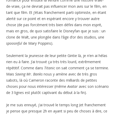
romancé pour ensuite la vendre comme une histoire vraie-
de-vraie, ça ne devrait pas influencer mon avis sur le film, en
tant que film. Et j’étais franchement parti optimiste, en étant
alerté sur ce point et en espérant encore y trouver autre
chose (de pas forcément très bien défini dans mon esprit,
mais en gros, de quoi satisfaire le Disneyfan que je suis : un
clone de Walt, une plongée dans l’âge d’or des studios, une
spooonful
de Mary Poppins).
Seulement la jeunesse de leur petite Gintie là, je n’en ai hélas
rien eu à faire. J’ai trouvé ça très très lourd, extrêmement
répétitif. Comme dans
Titanic
on sait comment ça se termine.
Mais
Saving Mr. Banks
nous y amène avec de très gros
sabots, là où Cameron raconte des milliards de petites
choses pour nous intéresser (même
Avatar
avec son scénario
de 3 lignes est plutôt captivant du début à la fin).
Je me suis ennuyé, j’ai trouvé le temps long (et franchement
je pense que presque 2h en ayant si peu de choses à dire, ce