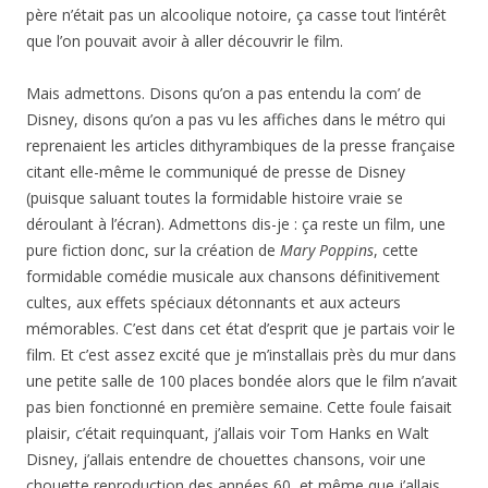
père n’était pas un alcoolique notoire, ça casse tout l’intérêt
que l’on pouvait avoir à aller découvrir le film.
Mais admettons. Disons qu’on a pas entendu la com’ de
Disney, disons qu’on a pas vu les affiches dans le métro qui
reprenaient les articles dithyrambiques de la presse française
citant elle-même le communiqué de presse de Disney
(puisque saluant toutes la formidable histoire vraie se
déroulant à l’écran). Admettons dis-je : ça reste un film, une
pure fiction donc, sur la création de
Mary Poppins
, cette
formidable comédie musicale aux chansons définitivement
cultes, aux effets spéciaux détonnants et aux acteurs
mémorables. C’est dans cet état d’esprit que je partais voir le
film. Et c’est assez excité que je m’installais près du mur dans
une petite salle de 100 places bondée alors que le film n’avait
pas bien fonctionné en première semaine. Cette foule faisait
plaisir, c’était requinquant, j’allais voir Tom Hanks en Walt
Disney, j’allais entendre de chouettes chansons, voir une
chouette reproduction des années 60, et même que j’allais