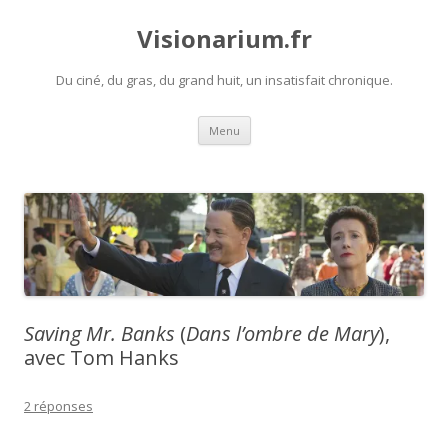
Visionarium.fr
Du ciné, du gras, du grand huit, un insatisfait chronique.
Aller
Menu
au
contenu
Saving Mr. Banks
(
Dans l’ombre de Mary
),
avec Tom Hanks
2 réponses