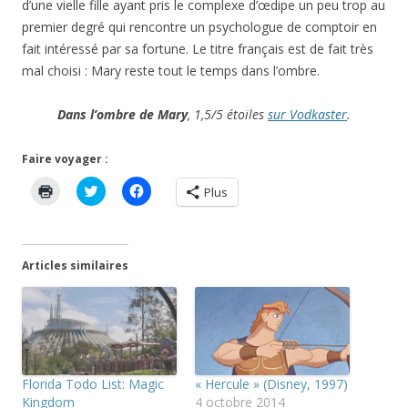
d’une vielle fille ayant pris le complexe d’œdipe un peu trop au
premier degré qui rencontre un psychologue de comptoir en
fait intéressé par sa fortune. Le titre français est de fait très
mal choisi : Mary reste tout le temps dans l’ombre.
Dans l’ombre de Mary
, 1,5/5 étoiles
sur Vodkaster
.
Faire voyager :
C
C
C
Plus
l
l
l
i
i
i
q
q
q
u
u
u
e
e
e
r
z
z
Articles similaires
p
p
p
o
o
o
u
u
u
r
r
r
i
p
p
m
a
a
p
r
r
r
t
t
i
a
a
m
g
g
Florida Todo List: Magic
« Hercule » (Disney, 1997)
e
e
e
r
r
r
Kingdom
4 octobre 2014