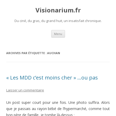
Visionarium.fr
Du ciné, du gras, du grand huit, un insatisfait chronique.
Aller
Menu
au
contenu
ARCHIVES PAR ÉTIQUETTE :
AUCHAN
« Les MDD c’est moins cher » …ou pas
Laisser un commentaire
Un post super court pour une fois. Une photo suffira. Alors
que je passais au rayon bébé de l’hypermarché, comme tout
bon père de famille, je tombe là-dessus :