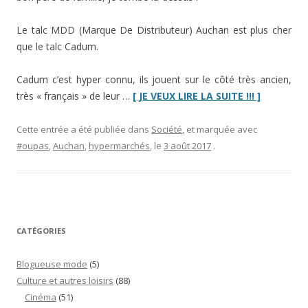
Le talc MDD (Marque De Distributeur) Auchan est plus cher
que le talc Cadum.
Cadum c’est hyper connu, ils jouent sur le côté très ancien,
“« Les
très « français » de leur …
[ JE VEUX LIRE LA SUITE !!! ]
MDD
c’est
Cette entrée a été publiée dans
Société
, et marquée avec
moins
#oupas
,
Auchan
,
hypermarchés
, le
3 août 2017
.
cher »
…
ou
pas”
CATÉGORIES
Blogueuse mode
(5)
Culture et autres loisirs
(88)
Cinéma
(51)