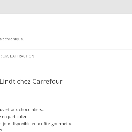
ait chronique.
Aller
au
ARIUM, L’ATTRACTION
contenu
Lindt chez Carrefour
ouvert aux chocolatiers…
 en particulier.
ce jour disponible en « offre gourmet ».
?