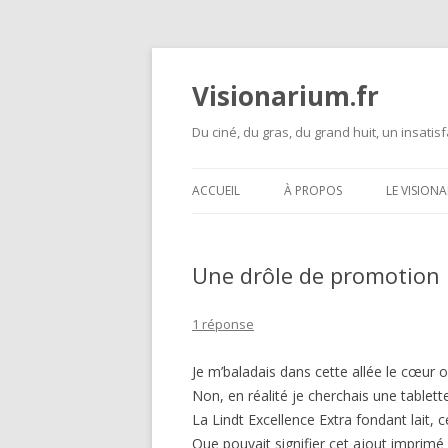
Visionarium.fr
Du ciné, du gras, du grand huit, un insatisf
ACCUEIL
À PROPOS
LE VISION
Une drôle de promotion 
1 réponse
Je m’baladais dans cette allée le cœur 
Non, en réalité je cherchais une tablette
La Lindt Excellence Extra fondant lait, 
Que pouvait signifier cet ajout imprimé 