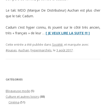
Le talc MDD (Marque De Distributeur) Auchan est plus cher
que le talc Cadum.
Cadum c’est hyper connu, ils jouent sur le côté très ancien,
“« Les
très « français » de leur …
[ JE VEUX LIRE LA SUITE !!! ]
MDD
c’est
Cette entrée a été publiée dans
Société
, et marquée avec
moins
#oupas
,
Auchan
,
hypermarchés
, le
3 août 2017
.
cher »
…
ou
pas”
CATÉGORIES
Blogueuse mode
(5)
Culture et autres loisirs
(88)
Cinéma
(51)