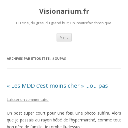
Visionarium.fr
Du ciné, du gras, du grand huit, un insatisfait chronique.
Aller
Menu
au
contenu
ARCHIVES PAR ÉTIQUETTE :
#OUPAS
« Les MDD c’est moins cher » …ou pas
Laisser un commentaire
Un post super court pour une fois. Une photo suffira. Alors
que je passais au rayon bébé de l’hypermarché, comme tout
bon père de famille, je tombe là-dessus :