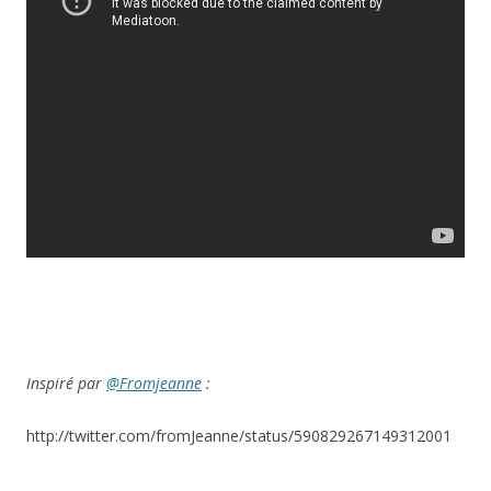
Inspiré par
@Fromjeanne
:
http://twitter.com/fromJeanne/status/590829267149312001