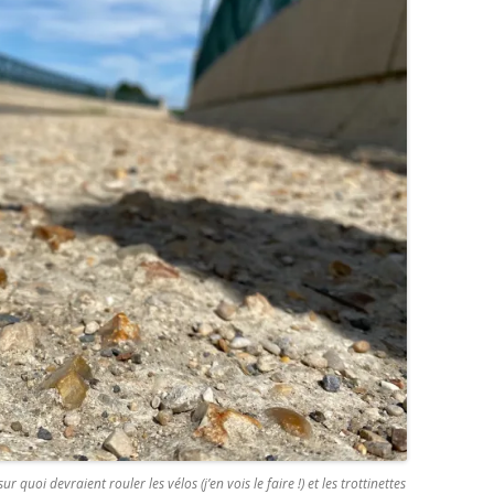
 quoi devraient rouler les vélos (j’en vois le faire !) et les trottinettes