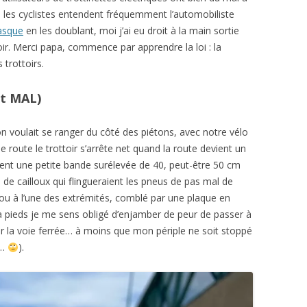
Si les cyclistes entendent fréquemment l’automobiliste
casque
en les doublant, moi j’ai eu droit à la main sortie
oir. Merci papa, commence par apprendre la loi : la
 trottoirs.
est MAL)
 on voulait se ranger du côté des piétons, avec notre vélo
de route le trottoir s’arrête net quand la route devient un
ement une petite bande surélevée de 40, peut-être 50 cm
 de cailloux qui flingueraient les pneus de pas mal de
trou à l’une des extrémités, comblé par une plaque en
 pieds je me sens obligé d’enjamber de peur de passer à
sur la voie ferrée… à moins que mon périple ne soit stoppé
n…
).