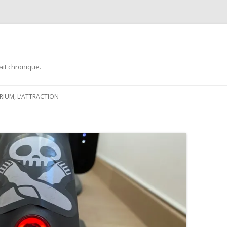
ait chronique.
Aller
au
ARIUM, L’ATTRACTION
contenu