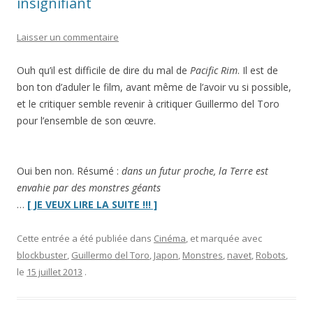
insignifiant
Laisser un commentaire
Ouh qu’il est difficile de dire du mal de
Pacific Rim
. Il est de
bon ton d’aduler le film, avant même de l’avoir vu si possible,
et le critiquer semble revenir à critiquer Guillermo del Toro
pour l’ensemble de son œuvre.
Oui ben non. Résumé :
dans un futur proche, la Terre est
envahie par des monstres géants
“
Pacific
…
[ JE VEUX LIRE LA SUITE !!! ]
Rim
:
Cette entrée a été publiée dans
Cinéma
, et marquée avec
robots
blockbuster
,
Guillermo del Toro
,
Japon
,
Monstres
,
navet
,
Robots
,
géants,
le
15 juillet 2013
.
scénar’
insignifiant”