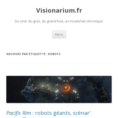
Visionarium.fr
Du ciné, du gras, du grand huit, un insatisfait chronique.
Aller
Menu
au
contenu
ARCHIVES PAR ÉTIQUETTE :
ROBOTS
Pacific Rim
: robots géants, scénar’