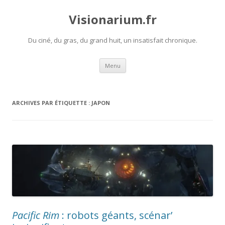
Visionarium.fr
Du ciné, du gras, du grand huit, un insatisfait chronique.
Aller
Menu
au
contenu
ARCHIVES PAR ÉTIQUETTE :
JAPON
Pacific Rim
: robots géants, scénar’