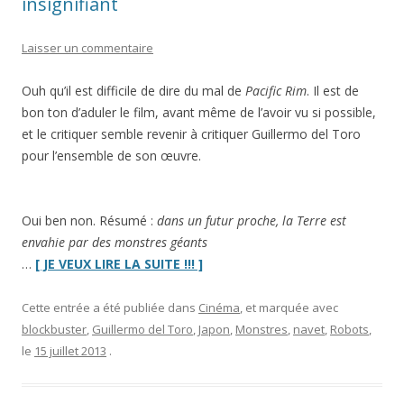
insignifiant
Laisser un commentaire
Ouh qu’il est difficile de dire du mal de
Pacific Rim
. Il est de
bon ton d’aduler le film, avant même de l’avoir vu si possible,
et le critiquer semble revenir à critiquer Guillermo del Toro
pour l’ensemble de son œuvre.
Oui ben non. Résumé :
dans un futur proche, la Terre est
envahie par des monstres géants
“
Pacific
…
[ JE VEUX LIRE LA SUITE !!! ]
Rim
:
Cette entrée a été publiée dans
Cinéma
, et marquée avec
robots
blockbuster
,
Guillermo del Toro
,
Japon
,
Monstres
,
navet
,
Robots
,
géants,
le
15 juillet 2013
.
scénar’
insignifiant”