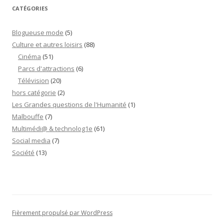
conseils”
CATÉGORIES
Blogueuse mode
(5)
Culture et autres loisirs
(88)
Cinéma
(51)
Parcs d'attractions
(6)
Télévision
(20)
hors catégorie
(2)
Les Grandes questions de l'Humanité
(1)
Malbouffe
(7)
Multimédi@ & technolog1e
(61)
Social media
(7)
Société
(13)
Fièrement propulsé par WordPress