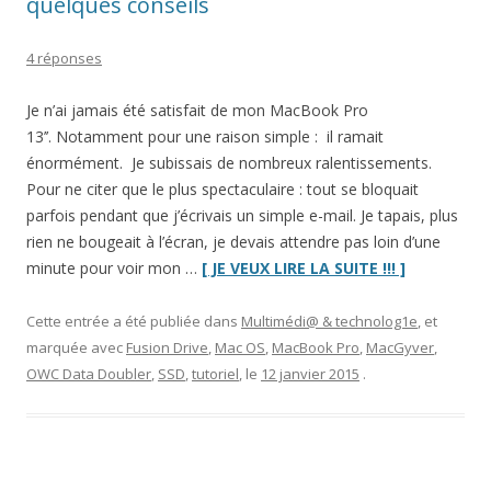
quelques conseils
4 réponses
Je n’ai jamais été satisfait de mon MacBook Pro
13’’. Notamment pour une raison simple : il ramait
énormément. Je subissais de nombreux ralentissements.
Pour ne citer que le plus spectaculaire : tout se bloquait
parfois pendant que j’écrivais un simple e-mail. Je tapais, plus
rien ne bougeait à l’écran, je devais attendre pas loin d’une
“Ajouter
minute pour voir mon …
[ JE VEUX LIRE LA SUITE !!! ]
un
SSD
Cette entrée a été publiée dans
Multimédi@ & technolog1e
, et
dans
marquée avec
Fusion Drive
,
Mac OS
,
MacBook Pro
,
MacGyver
,
un
OWC Data Doubler
,
SSD
,
tutoriel
, le
12 janvier 2015
.
MacBook
Pro
:
quelques