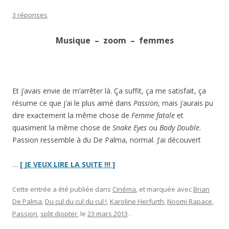
3 réponses
Musique – zoom – femmes
Et j’avais envie de m’arrêter là. Ça suffit, ça me satisfait, ça
résume ce que j’ai le plus aimé dans
Passion
, mais j’aurais pu
dire exactement la même chose de
Femme fatale
et
quasiment la même chose de
Snake Eyes
ou
Body Double
.
Passion ressemble à du De Palma, normal. J’ai découvert
“
Passion
…
[ JE VEUX LIRE LA SUITE !!! ]
en
trois
Cette entrée a été publiée dans
Cinéma
, et marquée avec
Brian
mots”
De Palma
,
Du cul du cul du cul !
,
Karoline Herfurth
,
Noomi Rapace
,
Passion
,
split diopter
, le
23 mars 2013
.