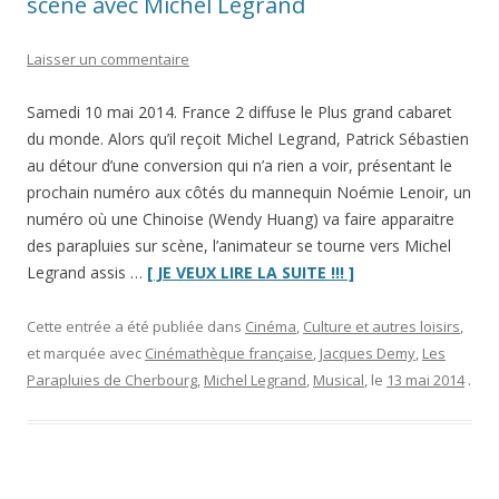
scène avec Michel Legrand
Laisser un commentaire
Samedi 10 mai 2014. France 2 diffuse le Plus grand cabaret
du monde. Alors qu’il reçoit Michel Legrand, Patrick Sébastien
au détour d’une conversion qui n’a rien a voir, présentant le
prochain numéro aux côtés du mannequin Noémie Lenoir, un
numéro où une Chinoise (Wendy Huang) va faire apparaitre
des parapluies sur scène, l’animateur se tourne vers Michel
“
Les
Legrand assis …
[ JE VEUX LIRE LA SUITE !!! ]
Parapluies
de
Cette entrée a été publiée dans
Cinéma
,
Culture et autres loisirs
,
Cherbourg
et marquée avec
Cinémathèque française
,
Jacques Demy
,
Les
bientôt
Parapluies de Cherbourg
,
Michel Legrand
,
Musical
, le
13 mai 2014
.
sur
scène
avec
Michel