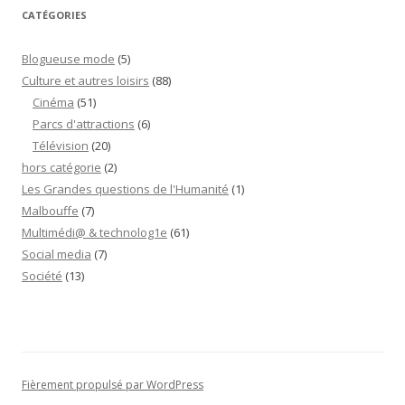
Legrand”
CATÉGORIES
Blogueuse mode
(5)
Culture et autres loisirs
(88)
Cinéma
(51)
Parcs d'attractions
(6)
Télévision
(20)
hors catégorie
(2)
Les Grandes questions de l'Humanité
(1)
Malbouffe
(7)
Multimédi@ & technolog1e
(61)
Social media
(7)
Société
(13)
Fièrement propulsé par WordPress