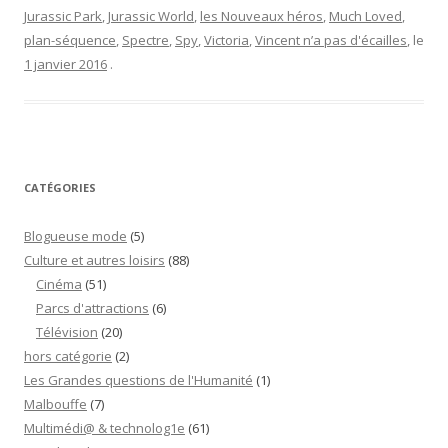
top
Jurassic Park
,
Jurassic World
,
les Nouveaux héros
,
Much Loved
,
10
plan-séquence
,
Spectre
,
Spy
,
Victoria
,
Vincent n’a pas d'écailles
, le
des
1 janvier 2016
.
décepti
ciné
2015”
CATÉGORIES
Blogueuse mode
(5)
Culture et autres loisirs
(88)
Cinéma
(51)
Parcs d'attractions
(6)
Télévision
(20)
hors catégorie
(2)
Les Grandes questions de l'Humanité
(1)
Malbouffe
(7)
Multimédi@ & technolog1e
(61)