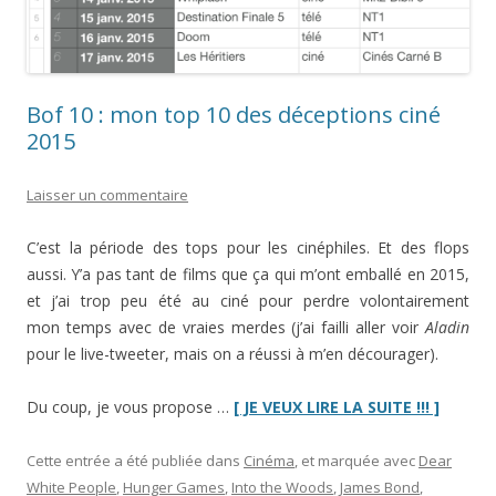
Bof 10 : mon top 10 des déceptions ciné
2015
Laisser un commentaire
C’est la période des tops pour les cinéphiles. Et des flops
aussi. Y’a pas tant de films que ça qui m’ont emballé en 2015,
et j’ai trop peu été au ciné pour perdre volontairement
mon temps avec de vraies merdes (j’ai failli aller voir
Aladin
pour le live-tweeter, mais on a réussi à m’en décourager).
“Bof
Du coup, je vous propose …
[ JE VEUX LIRE LA SUITE !!! ]
10
:
Cette entrée a été publiée dans
Cinéma
, et marquée avec
Dear
mon
White People
,
Hunger Games
,
Into the Woods
,
James Bond
,