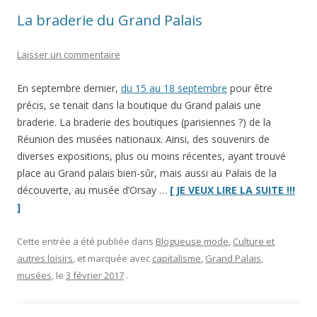
La braderie du Grand Palais
Laisser un commentaire
En septembre dernier,
du 15 au 18 septembre
pour être
précis, se tenait dans la boutique du Grand palais une
braderie. La braderie des boutiques (parisiennes ?) de la
Réunion des musées nationaux. Ainsi, des souvenirs de
diverses expositions, plus ou moins récentes, ayant trouvé
place au Grand palais bien-sûr, mais aussi au Palais de la
découverte, au musée d’Orsay …
[ JE VEUX LIRE LA SUITE !!!
“La
]
braderie
du
Cette entrée a été publiée dans
Blogueuse mode
,
Culture et
Grand
autres loisirs
, et marquée avec
capitalisme
,
Grand Palais
,
Palais”
musées
, le
3 février 2017
.