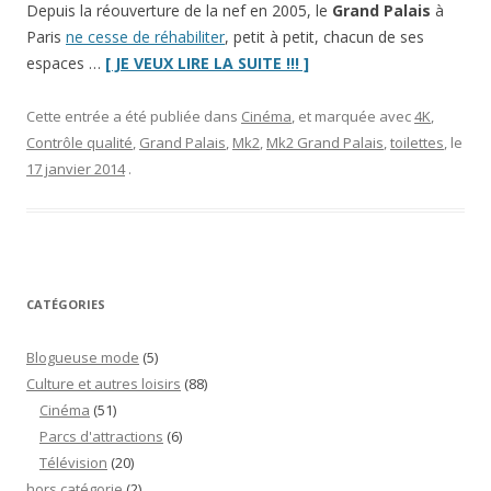
Depuis la réouverture de la nef en 2005, le
Grand Palais
à
Paris
ne cesse de réhabiliter
, petit à petit, chacun de ses
“Sur
espaces …
[ JE VEUX LIRE LA SUITE !!! ]
le
grill
Cette entrée a été publiée dans
Cinéma
, et marquée avec
4K
,
:
Contrôle qualité
,
Grand Palais
,
Mk2
,
Mk2 Grand Palais
,
toilettes
, le
le
17 janvier 2014
.
Mk2
Grand
Palais”
CATÉGORIES
Blogueuse mode
(5)
Culture et autres loisirs
(88)
Cinéma
(51)
Parcs d'attractions
(6)
Télévision
(20)
hors catégorie
(2)