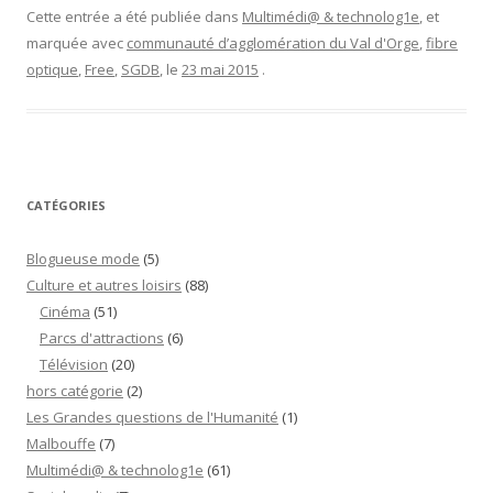
optique
Cette entrée a été publiée dans
Multimédi@ & technolog1e
, et
dans
marquée avec
communauté d’agglomération du Val d'Orge
,
fibre
le
optique
,
Free
,
SGDB
, le
23 mai 2015
.
val
d’Orge
:
ça
va
CATÉGORIES
coûter
cher”
Blogueuse mode
(5)
Culture et autres loisirs
(88)
Cinéma
(51)
Parcs d'attractions
(6)
Télévision
(20)
hors catégorie
(2)
Les Grandes questions de l'Humanité
(1)
Malbouffe
(7)
Multimédi@ & technolog1e
(61)