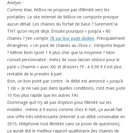
Analyse :
Comme Kiwi, WiBox ne propose pas d’illimité vers les
portables. Le site internet de WiBox ne comporte presque
aucun détail. Les chaines du forfait de base ? Surement la
TNT qu’on reçoit déjà. Ensuite pourquoi « jusqu’à » 80
chaines ? J’en compte
78 sur leur page dédiée
. Principalement
étrangères. « Un pack de chaines au choix » : n’importe lequel
? Même BeIn Sport 1 € plus cher que la moyenne ? Mon
conseil personnalisé : évitez de vous laisser
séduire
pour le
pack « Charme » avec
XXL
et
Brazzers TV
: à 9,90 € il est plus
rentable de le
prendre
à part.
Bon, un bon point par contre : le débit est annoncé « jusqu’à
1 Gb ». Je ne sais pas dans quelles conditions, c’est mais juste
10 fois plus rapide que les autres FAI.
Dommage qu’il n’y ait pas d’option pour l’illimité sur les
mobiles : même à 9 euros comme chez K-Net, ça aurait fait
une offre très intéressante (Internet à un débit convenable en
2015, téléphonie tout illimitée sans se poser de questions),
ça aurait été le meilleur rapport qualité/prix (les chaines de