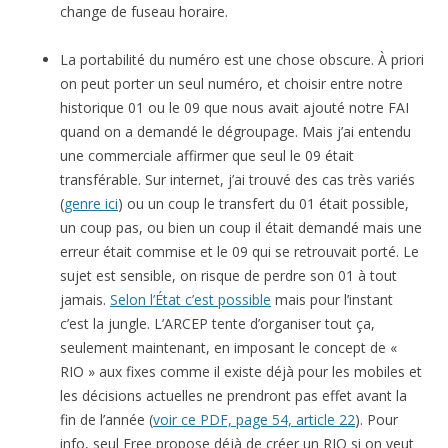
change de fuseau horaire.
La portabilité du numéro est une chose obscure. À priori
on peut porter un seul numéro, et choisir entre notre
historique 01 ou le 09 que nous avait ajouté notre FAI
quand on a demandé le dégroupage. Mais j’ai entendu
une commerciale affirmer que seul le 09 était
transférable. Sur internet, j’ai trouvé des cas très variés
(
genre ici
) ou un coup le transfert du 01 était possible,
un coup pas, ou bien un coup il était demandé mais une
erreur était commise et le 09 qui se retrouvait porté. Le
sujet est sensible, on risque de perdre son 01 à tout
jamais.
Selon l’État c’est possible
mais pour l’instant
c’est la jungle. L’ARCEP tente d’organiser tout ça,
seulement maintenant, en imposant le concept de «
RIO » aux fixes comme il existe déjà pour les mobiles et
les décisions actuelles ne prendront pas effet avant la
fin de l’année (
voir ce PDF, page 54, article 22
). Pour
info, seul Free propose déjà de créer un RIO si on veut