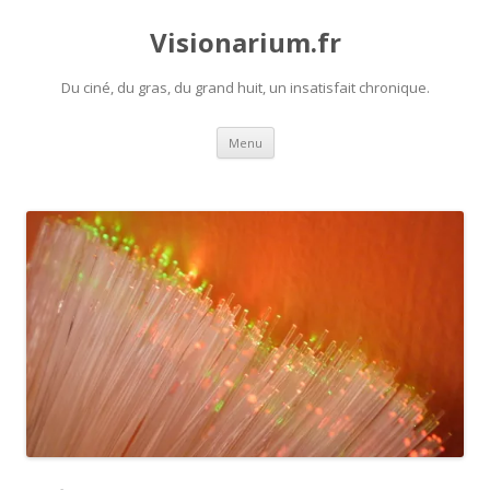
Visionarium.fr
Du ciné, du gras, du grand huit, un insatisfait chronique.
Aller
Menu
au
contenu