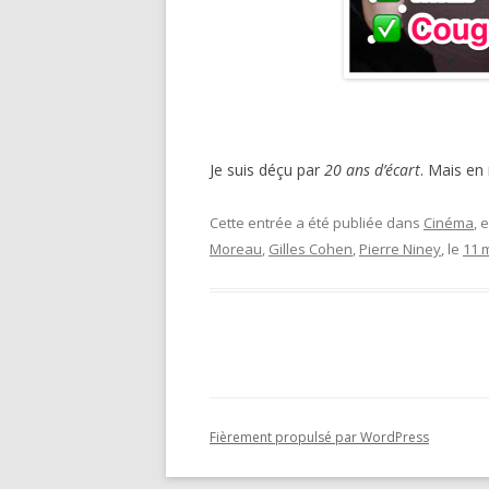
Je suis déçu par
20 ans d’écart
. Mais e
Cette entrée a été publiée dans
Cinéma
, 
Moreau
,
Gilles Cohen
,
Pierre Niney
, le
11 
Fièrement propulsé par WordPress