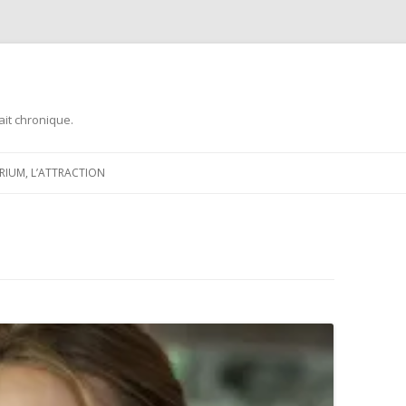
ait chronique.
Aller
au
ARIUM, L’ATTRACTION
contenu