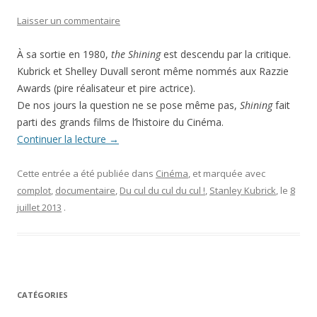
Laisser un commentaire
À sa sortie en 1980,
the Shining
est descendu par la critique.
Kubrick et Shelley Duvall seront même nommés aux Razzie
Awards (pire réalisateur et pire actrice).
De nos jours la question ne se pose même pas,
Shining
fait
parti des grands films de l’histoire du Cinéma.
Continuer la lecture
→
Cette entrée a été publiée dans
Cinéma
, et marquée avec
complot
,
documentaire
,
Du cul du cul du cul !
,
Stanley Kubrick
, le
8
juillet 2013
.
CATÉGORIES