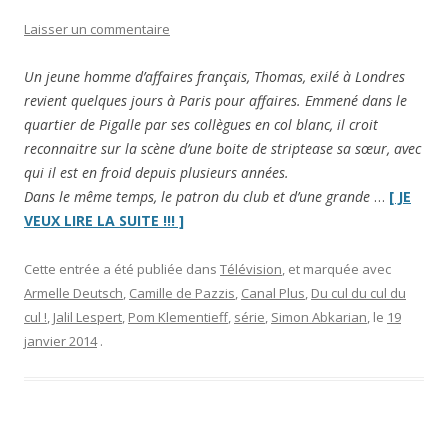
Laisser un commentaire
Un jeune homme d’affaires français, Thomas, exilé à Londres
revient quelques jours à Paris pour affaires. Emmené dans le
quartier de Pigalle par ses collègues en col blanc, il croit
reconnaitre sur la scène d’une boite de striptease sa sœur, avec
qui il est en froid depuis plusieurs années.
Dans le même temps, le patron du club et d’une grande
…
[ JE
“
Pigalle,
VEUX LIRE LA SUITE !!! ]
la
nuit
”
Cette entrée a été publiée dans
Télévision
, et marquée avec
Armelle Deutsch
,
Camille de Pazzis
,
Canal Plus
,
Du cul du cul du
cul !
,
Jalil Lespert
,
Pom Klementieff
,
série
,
Simon Abkarian
, le
19
janvier 2014
.