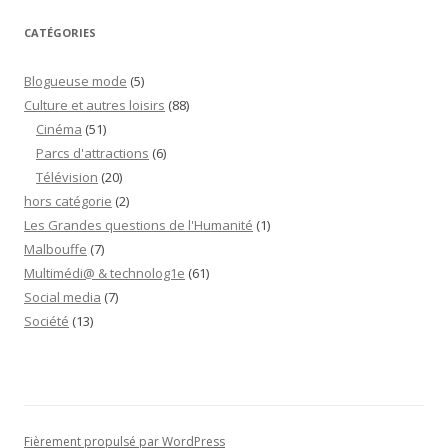
CATÉGORIES
Blogueuse mode
(5)
Culture et autres loisirs
(88)
Cinéma
(51)
Parcs d'attractions
(6)
Télévision
(20)
hors catégorie
(2)
Les Grandes questions de l'Humanité
(1)
Malbouffe
(7)
Multimédi@ & technolog1e
(61)
Social media
(7)
Société
(13)
Fièrement propulsé par WordPress