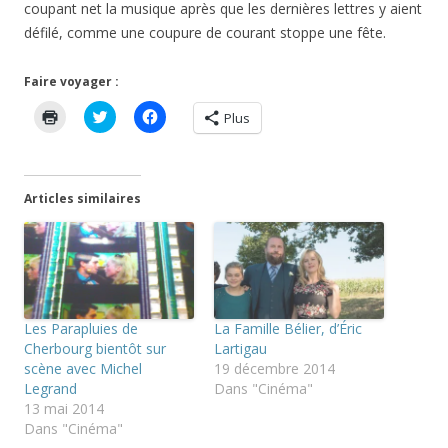
coupant net la musique après que les dernières lettres y aient
défilé, comme une coupure de courant stoppe une fête.
Faire voyager :
C
C
C
Plus
l
l
l
i
i
i
q
q
q
u
u
u
e
e
e
r
z
z
Articles similaires
p
p
p
o
o
o
u
u
u
r
r
r
i
p
p
m
a
a
p
r
r
r
t
t
i
a
a
m
g
g
Les Parapluies de
La Famille Bélier, d’Éric
e
e
e
r
r
r
Cherbourg bientôt sur
Lartigau
(
s
s
scène avec Michel
19 décembre 2014
o
u
u
u
r
r
Legrand
Dans "Cinéma"
v
T
F
13 mai 2014
r
w
a
e
i
c
Dans "Cinéma"
d
t
e