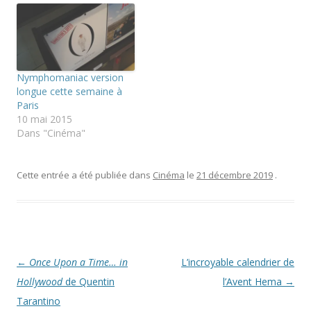
a
t
b
n
e
o
s
r
o
u
(
k
n
o
(
e
u
o
n
v
u
o
r
v
u
e
r
Nymphomaniac version
v
d
e
longue cette semaine à
e
a
d
l
n
a
Paris
l
s
n
10 mai 2015
e
u
s
f
n
u
Dans "Cinéma"
e
e
n
n
n
e
ê
o
n
t
u
o
r
v
u
Cette entrée a été publiée dans
Cinéma
le
21 décembre 2019
.
e
e
v
)
l
e
l
l
e
l
f
e
e
f
n
e
ê
n
t
ê
Navigation
←
Once Upon a Time… in
L’incroyable calendrier de
r
t
e
r
des
Hollywood
de Quentin
l’Avent Hema
→
)
e
)
articles
Tarantino