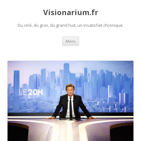
Visionarium.fr
Du ciné, du gras, du grand huit, un insatisfait chronique.
Aller
Menu
au
contenu