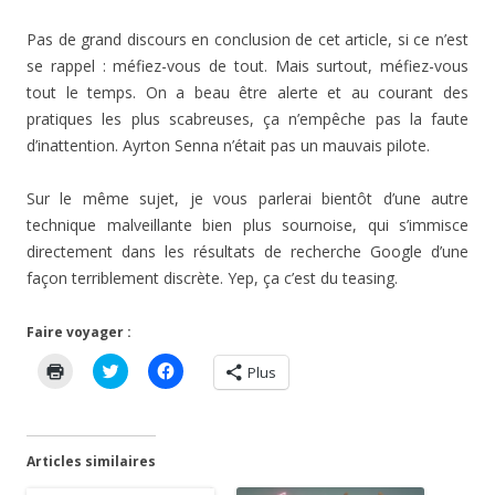
Pas de grand discours en conclusion de cet article, si ce n’est
se rappel : méfiez-vous de tout. Mais surtout, méfiez-vous
tout le temps. On a beau être alerte et au courant des
pratiques les plus scabreuses, ça n’empêche pas la faute
d’inattention. Ayrton Senna n’était pas un mauvais pilote.
Sur le même sujet, je vous parlerai bientôt d’une autre
technique malveillante bien plus sournoise, qui s’immisce
directement dans les résultats de recherche Google d’une
façon terriblement discrète. Yep, ça c’est du teasing.
Faire voyager :
C
C
C
Plus
l
l
l
i
i
i
q
q
q
u
u
u
e
e
e
r
z
z
Articles similaires
p
p
p
o
o
o