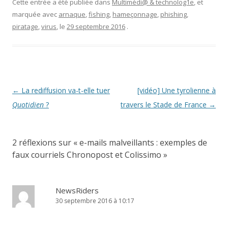
Cette entrée a été publiée dans
Multimédi@ & technolog1e
, et
t
u
o
r
v
u
marquée avec
arnaque
,
fishing
,
hameçonnage
,
phishing
,
e
e
v
)
l
e
piratage
,
virus
, le
29 septembre 2016
.
l
l
e
l
f
e
e
f
n
e
ê
n
t
ê
r
t
e
r
Navigation
←
La rediffusion va-t-elle tuer
[vidéo] Une tyrolienne à
)
e
)
des
Quotidien
?
travers le Stade de France
→
articles
2 réflexions sur «
e-mails malveillants : exemples de
faux courriels Chronopost et Colissimo
»
NewsRiders
30 septembre 2016 à 10:17