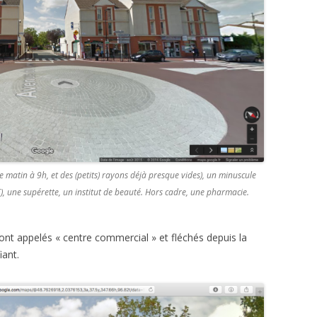
matin à 9h, et des (petits) rayons déjà presque vides), un minuscule
C), une supérette, un institut de beauté. Hors cadre, une pharmacie.
t appelés « centre commercial » et fléchés depuis la
iant.