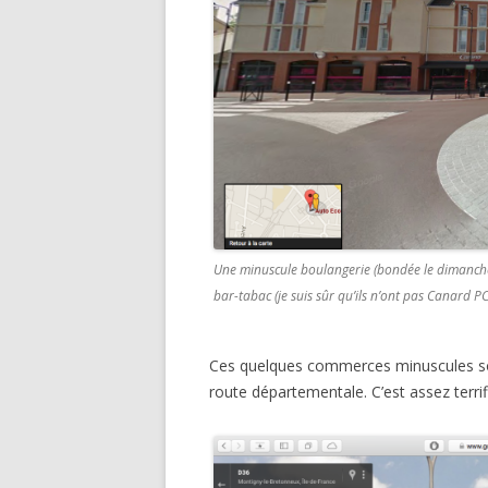
Une minuscule boulangerie (bondée le dimanche 
bar-tabac (je suis sûr qu’ils n’ont pas Canard P
Ces quelques commerces minuscules son
route départementale. C’est assez terrif