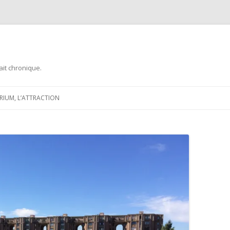
ait chronique.
Aller
au
ARIUM, L’ATTRACTION
contenu