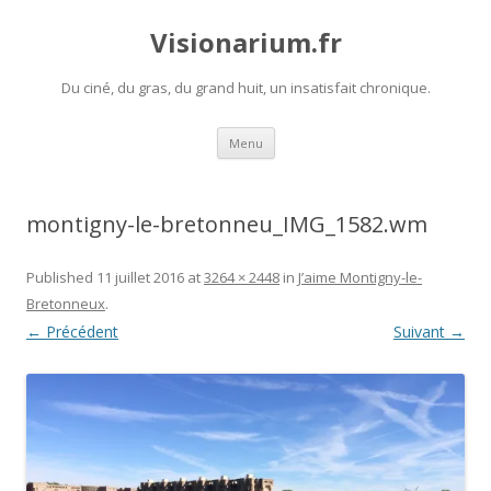
Visionarium.fr
Du ciné, du gras, du grand huit, un insatisfait chronique.
Aller
Menu
au
contenu
montigny-le-bretonneu_IMG_1582.wm
Published
11 juillet 2016
at
3264 × 2448
in
J’aime Montigny-le-
Bretonneux
.
← Précédent
Suivant →