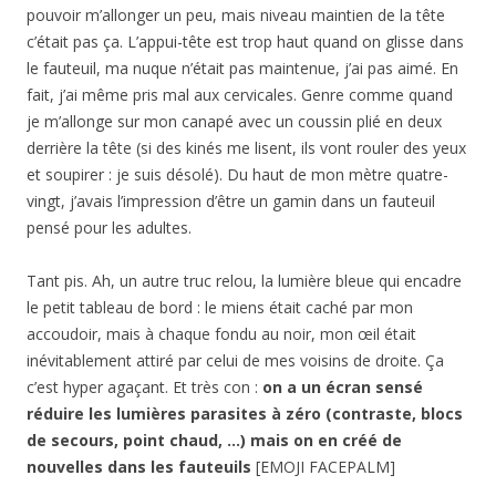
pouvoir m’allonger un peu, mais niveau maintien de la tête
c’était pas ça. L’appui-tête est trop haut quand on glisse dans
le fauteuil, ma nuque n’était pas maintenue, j’ai pas aimé. En
fait, j’ai même pris mal aux cervicales. Genre comme quand
je m’allonge sur mon canapé avec un coussin plié en deux
derrière la tête (si des kinés me lisent, ils vont rouler des yeux
et soupirer : je suis désolé). Du haut de mon mètre quatre-
vingt, j’avais l’impression d’être un gamin dans un fauteuil
pensé pour les adultes.
Tant pis. Ah, un autre truc relou, la lumière bleue qui encadre
le petit tableau de bord : le miens était caché par mon
accoudoir, mais à chaque fondu au noir, mon œil était
inévitablement attiré par celui de mes voisins de droite. Ça
c’est hyper agaçant. Et très con :
on a un écran sensé
réduire les lumières parasites à zéro (contraste, blocs
de secours, point chaud, …) mais on en créé de
nouvelles dans les fauteuils
[EMOJI FACEPALM]