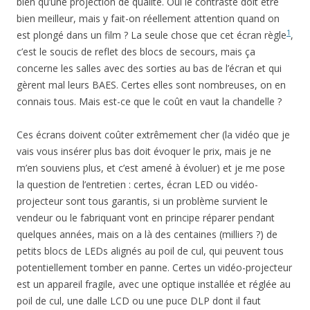
bien qu’une projection de qualité. Oui le contraste doit être
bien meilleur, mais y fait-on réellement attention quand on
1
est plongé dans un film ? La seule chose que cet écran règle
,
c’est le soucis de reflet des blocs de secours, mais ça
concerne les salles avec des sorties au bas de l’écran et qui
gèrent mal leurs BAES. Certes elles sont nombreuses, on en
connais tous. Mais est-ce que le coût en vaut la chandelle ?
Ces écrans doivent coûter extrêmement cher (la vidéo que je
vais vous insérer plus bas doit évoquer le prix, mais je ne
m’en souviens plus, et c’est amené à évoluer) et je me pose
la question de l’entretien : certes, écran LED ou vidéo-
projecteur sont tous garantis, si un problème survient le
vendeur ou le fabriquant vont en principe réparer pendant
quelques années, mais on a là des centaines (milliers ?) de
petits blocs de LEDs alignés au poil de cul, qui peuvent tous
potentiellement tomber en panne. Certes un vidéo-projecteur
est un appareil fragile, avec une optique installée et réglée au
poil de cul, une dalle LCD ou une puce DLP dont il faut