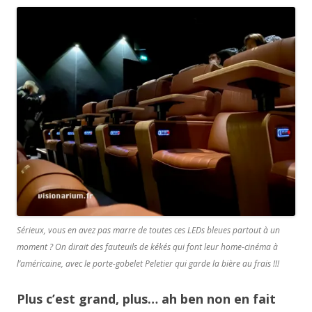
Sérieux, vous en avez pas marre de toutes ces LEDs bleues partout à un
moment ? On dirait des fauteuils de kékés qui font leur home-cinéma à
l’américaine, avec le porte-gobelet Peletier qui garde la bière au frais !!!
Plus c’est grand, plus… ah ben non en fait