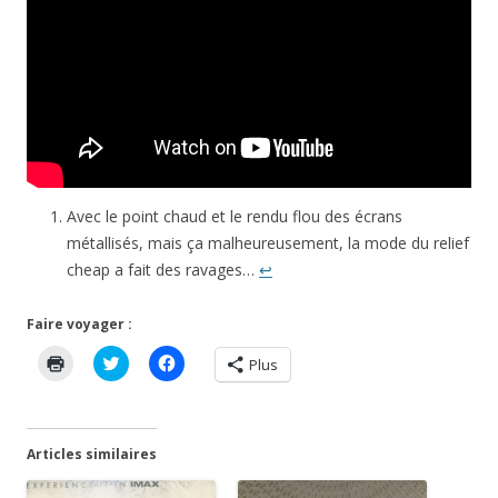
Avec le point chaud et le rendu flou des écrans
métallisés, mais ça malheureusement, la mode du relief
cheap a fait des ravages…
↩︎
Faire voyager :
C
C
C
Plus
l
l
l
i
i
i
q
q
q
u
u
u
e
e
e
r
z
z
Articles similaires
p
p
p
o
o
o
u
u
u