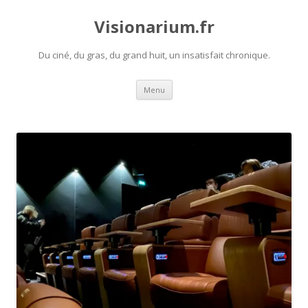
Visionarium.fr
Du ciné, du gras, du grand huit, un insatisfait chronique.
Aller
Menu
au
contenu