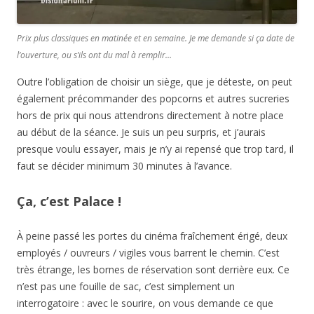
Prix plus classiques en matinée et en semaine. Je me demande si ça date de
l’ouverture, ou s’ils ont du mal à remplir…
Outre l’obligation de choisir un siège, que je déteste, on peut
également précommander des popcorns et autres sucreries
hors de prix qui nous attendrons directement à notre place
au début de la séance. Je suis un peu surpris, et j’aurais
presque voulu essayer, mais je n’y ai repensé que trop tard, il
faut se décider minimum 30 minutes à l’avance.
Ça, c’est Palace !
À peine passé les portes du cinéma fraîchement érigé, deux
employés / ouvreurs / vigiles vous barrent le chemin. C’est
très étrange, les bornes de réservation sont derrière eux. Ce
n’est pas une fouille de sac, c’est simplement un
interrogatoire : avec le sourire, on vous demande ce que