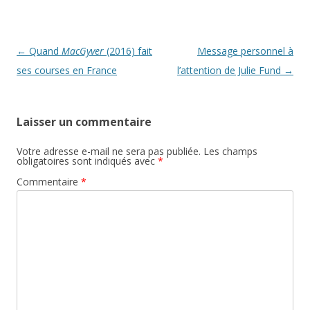
ê
n
t
ê
r
t
e
r
)
e
Navigation
←
Quand
MacGyver
(2016) fait
Message personnel à
)
des
ses courses en France
l’attention de Julie Fund
→
articles
Laisser un commentaire
Votre adresse e-mail ne sera pas publiée.
Les champs
obligatoires sont indiqués avec
*
Commentaire
*