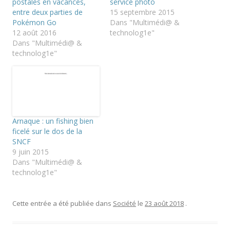
r
r
r
postales en vacances,
service photo
(
s
s
entre deux parties de
15 septembre 2015
o
u
u
u
r
r
Pokémon Go
Dans "Multimédi@ &
v
T
F
12 août 2016
technolog1e"
r
w
a
e
i
c
Dans "Multimédi@ &
d
t
e
technolog1e"
a
t
b
n
e
o
s
r
o
u
(
k
n
o
(
e
u
o
n
v
u
o
r
v
u
e
r
v
d
e
Arnaque : un fishing bien
e
a
d
l
n
a
ficelé sur le dos de la
l
s
n
SNCF
e
u
s
f
n
u
9 juin 2015
e
e
n
Dans "Multimédi@ &
n
n
e
ê
o
n
technolog1e"
t
u
o
r
v
u
e
e
v
)
l
e
l
l
Cette entrée a été publiée dans
Société
le
23 août 2018
.
e
l
f
e
e
f
n
e