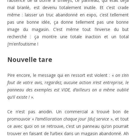
l’absence de la borne à smileys, ce panneau, qui était déjà
mal branlé, est devenu totalement inutile. Et c’est crade
même : laisser un truc abandonné en expo, c’est tellement
pas une bonne idée, ça donne tellement pas une bonne
image du magasin. C’est même tout l’inverse du but
recherché : ça montre une totale inaction et un total
j’m’enfoutisme !
Nouvelle tare
Pire encore, le message qui en ressort est violent : «
on s’en
fout de votre avis, regardez, aucune action n’est entreprise, le
panneau des exemples est VIDE, d’ailleurs on a même oublié
qu’il existe !
».
Ce n’est pas anodin. Un commercial a trouvé bon de
promouvoir «
l’amélioration chaque jour [du] service
», et tout
ce avec quoi on se retrouve, c’est un panneau qu’on pourrait
trouver en faisant de l’urbex dans un magasin abandonné. Ah