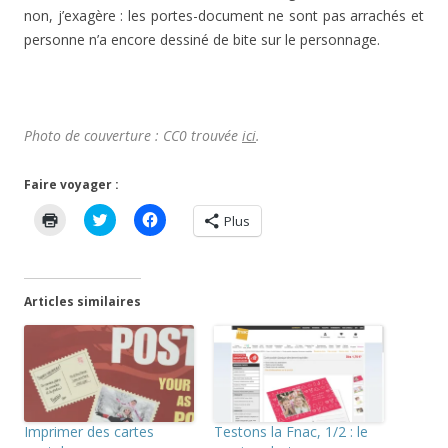
non, j’exagère : les portes-document ne sont pas arrachés et
personne n’a encore dessiné de bite sur le personnage.
Photo de couverture : CC0 trouvée
ici
.
Faire voyager :
C
C
C
Plus
l
l
l
i
i
i
q
q
q
u
u
u
e
e
e
r
z
z
Articles similaires
p
p
p
o
o
o
u
u
u
r
r
r
i
p
p
m
a
a
p
r
r
r
t
t
i
a
a
m
g
g
Imprimer des cartes
Testons la Fnac, 1/2 : le
e
e
e