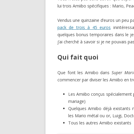
lui trois Amiibo spécifiques : Mario, P
Vendus une quinzaine d’euros un peu p
pack de trois à 45 euros
inintéressa
quelques bonus temporaires dans le jeu. 
j’ai cherché à savoir si je ne pouvais p
Qui fait quoi
Que font les Amiibo dans
Super Mari
commencer par diviser les Amiibo en tro
Les Amiibo conçus spécialement p
mariage)
Quelques Amiibo déjà existants 
les Mario métal ou or, Luigi, Doc
Tous les autres Amiibo existants