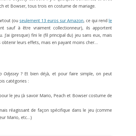
each et Bowser, tous trois en costume de mariage.
artout (ou
seulement 13 euros sur Amazon
, ce qui rend
le
nt sauf à être vraiment collectionneur), ils apportent
J’ai (presque) fini le (fil principal du) jeu sans eux, mais
as obtenir leurs effets, mais en payant moins cher…
o Odyssey
? Et bien déjà, et pour faire simple, on peut
is catégories :
our le jeu (à savoir Mario, Peach et Bowser costume de
mais réagissant de façon spécifique dans le jeu (comme
teur Mario, etc…)