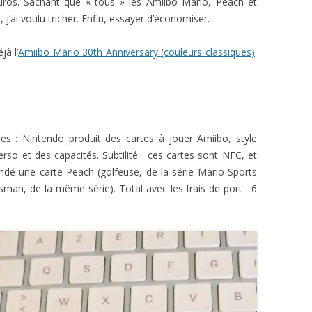
uros. Sachant que « tous » les Amiibo Mario, Peach et
j’ai voulu tricher. Enfin, essayer d’économiser.
jà l’
Amiibo Mario 30th Anniversary (couleurs classiques)
.
es : Nintendo produit des cartes à jouer Amiibo, style
o et des capacités. Subtilité : ces cartes sont NFC, et
ndé une carte Peach (golfeuse, de la série Mario Sports
sman, de la même série). Total avec les frais de port : 6