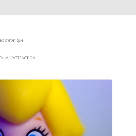
ait chronique.
Aller
au
ARIUM, L’ATTRACTION
contenu