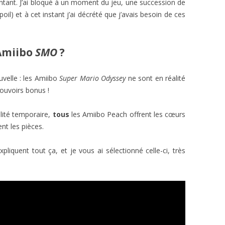
entant. J’ai bloqué à un moment du jeu, une succession de
oil) et à cet instant j’ai décrété que j’avais besoin de ces
 Amiibo
SMO
?
velle : les Amiibo
Super Mario Odyssey
ne sont en réalité
pouvoirs bonus !
ilité temporaire,
tous
les Amiibo Peach offrent les cœurs
nt les pièces.
quent tout ça, et je vous ai sélectionné celle-ci, très