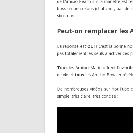
de l’Amiibo Peach sur la manette est t
boss un peu relous (chut chut, pas de sp
six cœurs.
Peut-on remplacer les
La réponse est
OUI !
C’est la bonne nou
pas totalement les seuls à activer ces 
Tous
les Amiibo Mario offrent l’invincib
de vie et
tous
les Amiibo Bowser révèle
De nombreuses vidéos sur YouTube expli
simple, très claire, très concise :