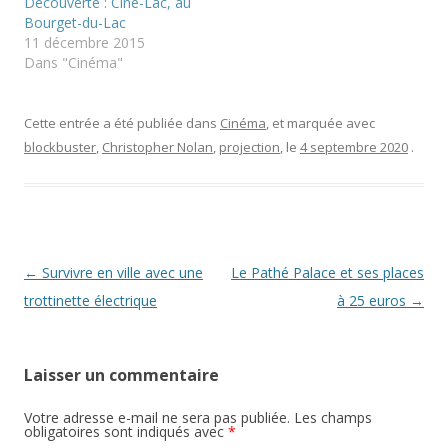
Découverte : Ciné-Lac, au
v
d
e
Bourget-du-Lac
e
a
d
l
n
a
11 décembre 2015
l
s
n
Dans "Cinéma"
e
u
s
f
n
u
e
e
n
n
n
e
ê
o
n
Cette entrée a été publiée dans
Cinéma
, et marquée avec
t
u
o
r
v
u
blockbuster
,
Christopher Nolan
,
projection
, le
4 septembre 2020
.
e
e
v
)
l
e
l
l
e
l
f
e
e
f
n
e
ê
n
t
ê
r
t
Navigation
←
Survivre en ville avec une
Le Pathé Palace et ses places
e
r
)
e
des
trottinette électrique
à 25 euros
→
)
articles
Laisser un commentaire
Votre adresse e-mail ne sera pas publiée.
Les champs
obligatoires sont indiqués avec
*