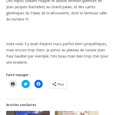
Des expos Edward Hopper et
Beauté animale
(peinture de
Jean-Jacques Bachelier) au Grand palais, et des cartes
génériques du Palais de la découverte, dont la fameuse salle
du nombre Pi.
Voila voila. Il y avait d’autres trucs parfois bien sympathiques,
mais encore trop chers. Je pense au plateau de cuisine Jean-
Paul Gaultier par exemple, très beau mais bien trop cher pour
une braderie.
Faire voyager :
C
C
C
Plus
l
l
l
i
i
i
q
q
q
u
u
u
e
e
e
r
z
z
Articles similaires
p
p
p
o
o
o
u
u
u