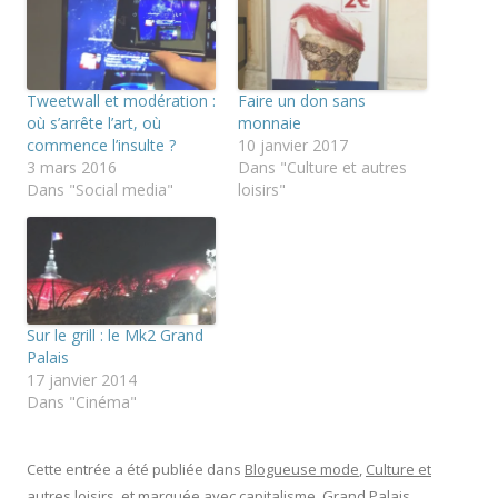
r
r
r
i
p
p
m
a
a
p
r
r
r
t
t
i
a
a
m
g
g
Tweetwall et modération :
Faire un don sans
e
e
e
r
r
r
où s’arrête l’art, où
monnaie
(
s
s
commence l’insulte ?
10 janvier 2017
o
u
u
u
r
r
3 mars 2016
Dans "Culture et autres
v
T
F
Dans "Social media"
loisirs"
r
w
a
e
i
c
d
t
e
a
t
b
n
e
o
s
r
o
u
(
k
n
o
(
e
u
o
n
v
u
Sur le grill : le Mk2 Grand
o
r
v
u
e
r
Palais
v
d
e
17 janvier 2014
e
a
d
l
n
a
Dans "Cinéma"
l
s
n
e
u
s
f
n
u
e
e
n
n
n
e
Cette entrée a été publiée dans
Blogueuse mode
,
Culture et
ê
o
n
autres loisirs
, et marquée avec
capitalisme
,
Grand Palais
,