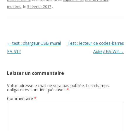
t
u
o
r
v
u
musées
, le
3 février 2017
.
e
e
v
)
l
e
l
l
e
l
f
e
e
f
n
e
ê
n
t
ê
r
t
Navigation
←
test : chargeur USB mural
Test : lecteur de codes-barres
e
r
)
e
des
PA-S12
Aukey BS-W2
→
)
articles
Laisser un commentaire
Votre adresse e-mail ne sera pas publiée.
Les champs
obligatoires sont indiqués avec
*
Commentaire
*