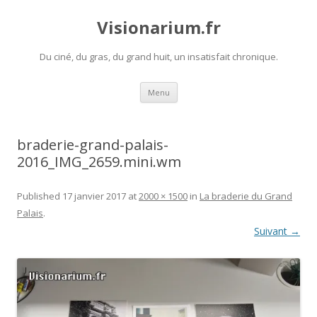
Visionarium.fr
Du ciné, du gras, du grand huit, un insatisfait chronique.
Aller
Menu
au
contenu
braderie-grand-palais-
2016_IMG_2659.mini.wm
Published
17 janvier 2017
at
2000 × 1500
in
La braderie du Grand
Palais
.
Suivant →