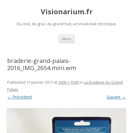
Visionarium.fr
Du ciné, du gras, du grand huit, un insatisfait chronique.
Aller
Menu
au
contenu
braderie-grand-palais-
2016_IMG_2654.mini.wm
Published
17 janvier 2017
at
2000 × 1500
in
La braderie du Grand
Palais
.
← Précédent
Suivant →