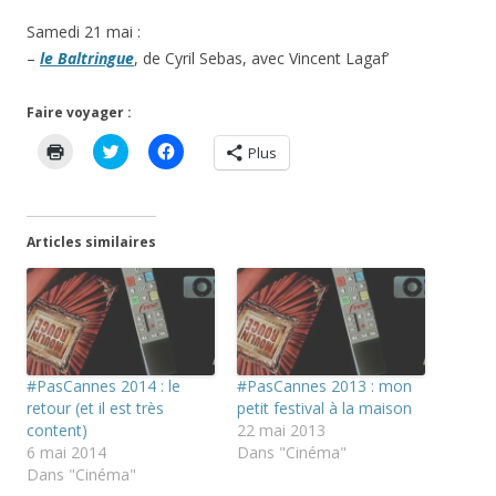
Samedi 21 mai :
–
le Baltringue
, de Cyril Sebas, avec Vincent Lagaf’
Faire voyager :
C
C
C
Plus
l
l
l
i
i
i
q
q
q
u
u
u
e
e
e
r
z
z
Articles similaires
p
p
p
o
o
o
u
u
u
r
r
r
i
p
p
m
a
a
p
r
r
r
t
t
i
a
a
m
g
g
#PasCannes 2014 : le
#PasCannes 2013 : mon
e
e
e
r
r
r
retour (et il est très
petit festival à la maison
(
s
s
content)
22 mai 2013
o
u
u
u
r
r
6 mai 2014
Dans "Cinéma"
v
T
F
Dans "Cinéma"
r
w
a
e
i
c