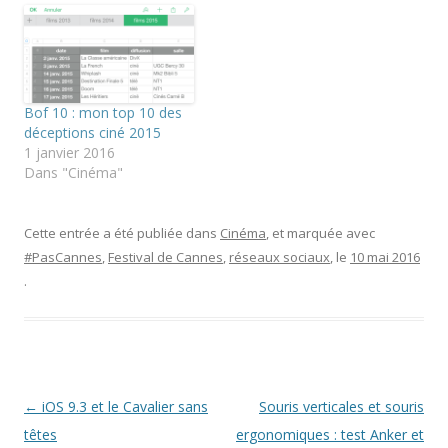
d
t
e
a
t
b
n
e
o
s
r
o
u
(
k
n
o
(
e
u
o
n
v
u
Bof 10 : mon top 10 des
o
r
v
u
e
r
déceptions ciné 2015
v
d
e
1 janvier 2016
e
a
d
l
n
a
Dans "Cinéma"
l
s
n
e
u
s
f
n
u
e
e
n
n
n
e
Cette entrée a été publiée dans
Cinéma
, et marquée avec
ê
o
n
#PasCannes
,
Festival de Cannes
,
réseaux sociaux
, le
10 mai 2016
t
u
o
r
v
u
.
e
e
v
)
l
e
l
l
e
l
f
e
e
f
n
e
ê
n
t
ê
r
t
Navigation
←
iOS 9.3 et le Cavalier sans
Souris verticales et souris
e
r
)
e
des
têtes
ergonomiques : test Anker et
)