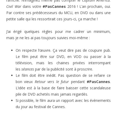
l’affiche. N’imaginez même pas compter le
Captain America:
Civil War
dans votre
#PasCannes
2016 ! L’an prochain, oui.
Par contre ses prédécesseurs du MCU, en DVD ou dans une
petite salle qui les ressortirait ces jours-ci, ça marche !
J’ai érigé quelques règles pour me cadrer un minimum,
mais je ne les ai pas toujours suivies moi-même :
On respecte l’œuvre. Ça veut dire pas de coupure pub.
Le film peut être sur DVD, en VOD ou passer à la
télévision, mais les chaines privées interrompant
les
séances
par de la publicité sont à proscrire.
Le film doit être inédit. Pas question de se refaire ce
bon vieux
Retour vers le futur
pendant
#PasCannes
.
L’idée est à la base de faire baisser cette scandaleuse
pile de DVD achetés mais jamais regardés.
Si possible, le film aura un rapport avec les évènements
du jour au festival de Cannes.