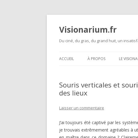
Visionarium.fr
Du ciné, du gras, du grand huit, un insatisf
ACCUEIL
À PROPOS
LE VISION
Souris verticales et sou
des lieux
Laisser un commentaire
J’ai toujours été captivé par les système
je trouvais extrêmement agréables à ut
en maître dans ce domaine ? Clairemen