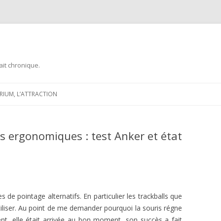
ait chronique.
Aller
au
ARIUM, L’ATTRACTION
contenu
ris ergonomiques : test Anker et état
s de pointage alternatifs. En particulier les trackballs que
iliser. Au point de me demander pourquoi la souris régne
t, elle était arrivée au bon moment, son succès a fait