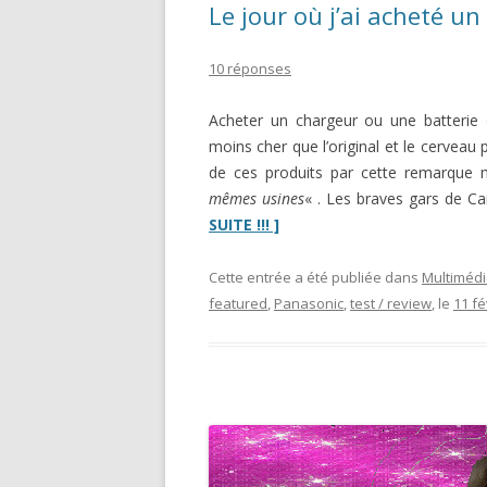
Le jour où j’ai acheté u
10 réponses
Acheter un chargeur ou une batterie 
moins cher que l’original et le cerveau 
de ces produits par cette remarque
mêmes usines
« . Les braves gars de 
“Le
SUITE !!! ]
jour
où
Cette entrée a été publiée dans
Multiméd
j’ai
featured
,
Panasonic
,
test / review
, le
11 fé
acheté
un
chargeur
de
contrefaçon”