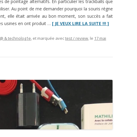
s de pointage alternatifs. En particulier les trackballs que
iliser. Au point de me demander pourquoi la souris régne
t, elle était arrivée au bon moment, son succès a fait
“Souris
 les usines en ont produit …
[ JE VEUX LIRE LA SUITE !!! ]
verticales
et
i@ & technolog1e
, et marquée avec
test / review
, le
17 mai
souris
ergonomique
:
test
Anker
et
état
des
lieux”