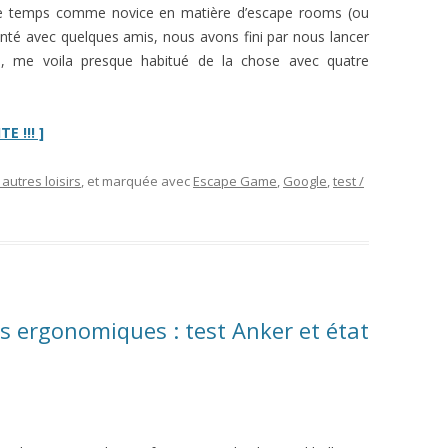
 de temps comme novice en matière d’escape rooms (ou
enté avec quelques amis, nous avons fini par nous lancer
d, me voila presque habitué de la chose avec quatre
“
Première
E !!! ]
pièce
:
 autres loisirs
, et marquée avec
Escape Game
,
Google
,
test /
test
de
l’escape
game
de
Google
ris ergonomiques : test Anker et état
+
session
complète
en
vidéo”