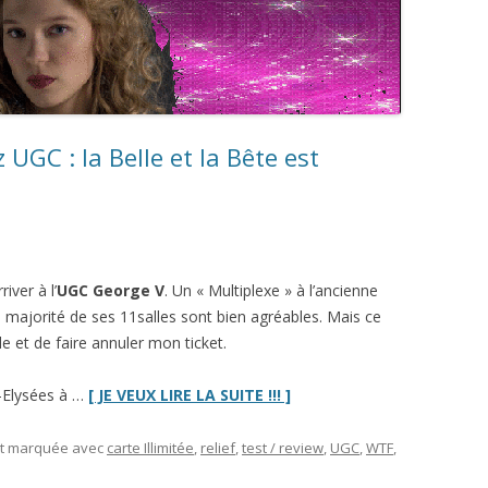
 UGC : la Belle et la Bête est
iver à l’
UGC George V
. Un « Multiplexe » à l’ancienne
la majorité de ses 11
salles sont bien agréables.
Mais ce
lle et de faire annuler mon ticket.
“La
s-Elysées à …
[ JE VEUX LIRE LA SUITE !!! ]
projo
de
et marquée avec
carte Illimitée
,
relief
,
test / review
,
UGC
,
WTF
,
la