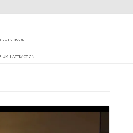
ait chronique.
Aller
au
ARIUM, L’ATTRACTION
contenu