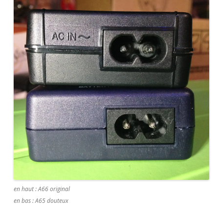
en haut : A66 original
en bas : A65 douteux