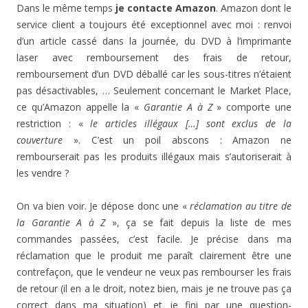
Dans le même temps
je contacte Amazon
. Amazon dont le
service client a toujours été exceptionnel avec moi : renvoi
d’un article cassé dans la journée, du DVD à l’imprimante
laser avec remboursement des frais de retour,
remboursement d’un DVD déballé car les sous-titres n’étaient
pas désactivables, … Seulement concernant le Market Place,
ce qu’Amazon appelle la «
Garantie A à Z
» comporte une
restriction : «
le articles illégaux […] sont exclus de la
couverture
». C’est un poil abscons : Amazon ne
rembourserait pas les produits illégaux mais s’autoriserait à
les vendre ?
On va bien voir. Je dépose donc une «
réclamation au titre de
la Garantie A à Z
», ça se fait depuis la liste de mes
commandes passées, c’est facile. Je précise dans ma
réclamation que le produit me paraît clairement être une
contrefaçon, que le vendeur ne veux pas rembourser les frais
de retour (il en a le droit, notez bien, mais je ne trouve pas ça
correct dans ma situation) et je fini par une question-