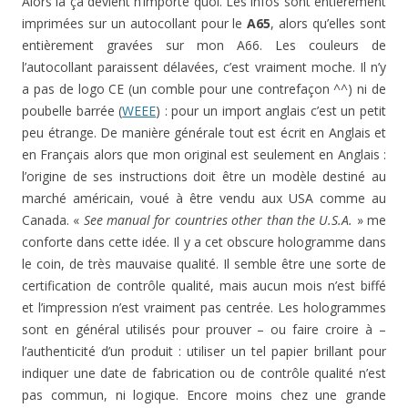
Alors là ça devient n’importe quoi. Les infos sont entièrement
imprimées sur un autocollant pour le
A65
, alors qu’elles sont
entièrement gravées sur mon A66. Les couleurs de
l’autocollant paraissent délavées, c’est vraiment moche. Il n’y
a pas de logo CE (un comble pour une contrefaçon ^^) ni de
poubelle barrée (
WEEE
) : pour un import anglais c’est un petit
peu étrange. De manière générale tout est écrit en Anglais et
en Français alors que mon original est seulement en Anglais :
l’origine de ses instructions doit être un modèle destiné au
marché américain, voué à être vendu aux USA comme au
Canada. «
See manual for countries other than the U.S.A.
» me
conforte dans cette idée. Il y a cet obscure hologramme dans
le coin, de très mauvaise qualité. Il semble être une sorte de
certification de contrôle qualité, mais aucun mois n’est biffé
et l’impression n’est vraiment pas centrée. Les hologrammes
sont en général utilisés pour prouver – ou faire croire à –
l’authenticité d’un produit : utiliser un tel papier brillant pour
indiquer une date de fabrication ou de contrôle qualité n’est
pas commun, ni logique. Encore moins chez une grande