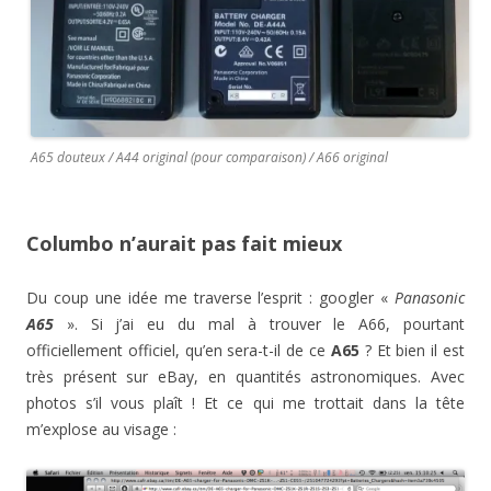
A65 douteux / A44 original (pour comparaison) / A66 original
Columbo n’aurait pas fait mieux
Du coup une idée me traverse l’esprit : googler «
Panasonic
A65
». Si j’ai eu du mal à trouver le A66, pourtant
officiellement officiel, qu’en sera-t-il de ce
A65
? Et bien il est
très présent sur eBay, en quantités astronomiques. Avec
photos s’il vous plaît ! Et ce qui me trottait dans la tête
m’explose au visage :