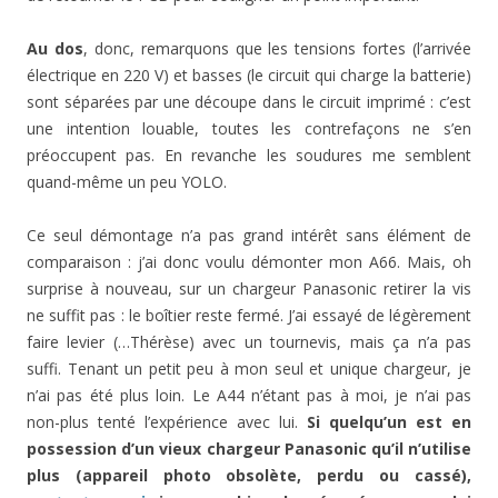
Au dos
, donc, remarquons que les tensions fortes (l’arrivée
électrique en 220 V) et basses (le circuit qui charge la batterie)
sont séparées par une découpe dans le circuit imprimé : c’est
une intention louable, toutes les contrefaçons ne s’en
préoccupent pas. En revanche les soudures me semblent
quand-même un peu YOLO.
Ce seul démontage n’a pas grand intérêt sans élément de
comparaison : j’ai donc voulu démonter mon A66. Mais, oh
surprise à nouveau, sur un chargeur Panasonic retirer la vis
ne suffit pas : le boîtier reste fermé. J’ai essayé de légèrement
faire levier (…Thérèse) avec un tournevis, mais ça n’a pas
suffi. Tenant un petit peu à mon seul et unique chargeur, je
n’ai pas été plus loin. Le A44 n’étant pas à moi, je n’ai pas
non-plus tenté l’expérience avec lui.
Si quelqu’un est en
possession d’un vieux chargeur Panasonic qu’il n’utilise
plus (appareil photo obsolète, perdu ou cassé),