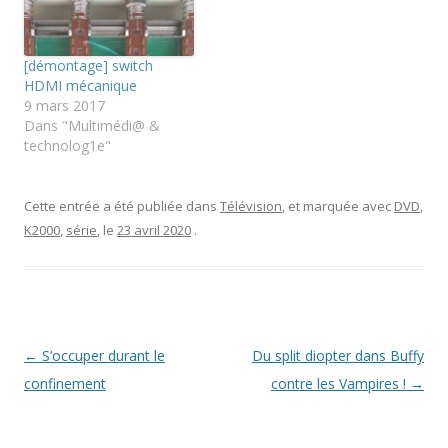
s
r
o
u
(
k
n
o
(
e
u
o
n
v
u
[démontage] switch
o
r
v
u
e
r
HDMI mécanique
v
d
e
9 mars 2017
e
a
d
l
n
a
Dans "Multimédi@ &
l
s
n
technolog1e"
e
u
s
f
n
u
e
e
n
n
n
e
ê
o
n
Cette entrée a été publiée dans
Télévision
, et marquée avec
DVD
,
t
u
o
r
v
u
K2000
,
série
, le
23 avril 2020
.
e
e
v
)
l
e
l
l
e
l
f
e
e
f
n
e
ê
n
t
ê
r
t
Navigation
←
S’occuper durant le
Du split diopter dans Buffy
e
r
)
e
des
confinement
contre les Vampires !
→
)
articles