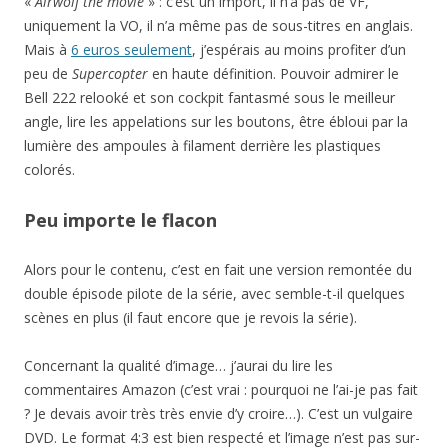
«
Airwolf the movie
» : c’est un import, il n’a pas de VF,
uniquement la VO, il n’a même pas de sous-titres en anglais.
Mais à
6 euros seulement
, j’espérais au moins profiter d’un
peu de
Supercopter
en haute définition. Pouvoir admirer le
Bell 222 relooké et son cockpit fantasmé sous le meilleur
angle, lire les appelations sur les boutons, être ébloui par la
lumière des ampoules à filament derrière les plastiques
colorés.
Peu importe le flacon
Alors pour le contenu, c’est en fait une version remontée du
double épisode pilote de la série, avec semble-t-il quelques
scènes en plus (il faut encore que je revois la série).
Concernant la qualité d’image… j’aurai du lire les
commentaires Amazon (c’est vrai : pourquoi ne l’ai-je pas fait
? Je devais avoir très très envie d’y croire…). C’est un vulgaire
DVD. Le format 4:3 est bien respecté et l’image n’est pas sur-