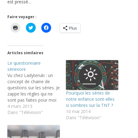
est pressé…
Faire voyager :
C
C
C
Plus
l
l
l
i
i
i
q
q
q
u
u
u
e
e
e
r
z
z
Articles similaires
p
p
p
o
o
o
Le questionnaire
u
u
u
r
r
r
sérievore
i
p
p
m
a
a
Vu chez Ladyteruki : un
p
r
r
concept de chaine de
r
t
t
i
a
a
questions sur les séries. Je
m
g
g
Pourquoi les séries de
zappe les règles qui ne
e
e
e
r
r
r
notre enfance sont-elles
sont pas faites pour moi
(
s
s
si sombres sur la TNT ?
et me contente de
4 mars 2013
o
u
u
u
r
r
10 mai 2014
répondre aux 11
Dans "Télévision"
v
T
F
Dans "Télévision"
questions posées par
r
w
a
e
i
c
Lady.
d
t
e
a
t
b
n
e
o