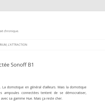
ait chronique.
Aller
au
ARIUM, L’ATTRACTION
contenu
ctée Sonoff B1
. La domotique en général d’ailleurs. Mais la domotique
les ampoules connectées tentent de se démocratiser,
s avec sa gamme Hue. Mais ça reste cher.