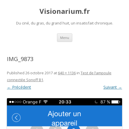
Visionarium.fr
Du ciné, du gras, du grand huit, un insatisfait chronique.
Aller
Menu
au
contenu
IMG_9873
Published
26 octobre 2017
at
640 × 1136
in
Test de l’ampoule
connectée Sonoff B1
.
← Précédent
Suivant →