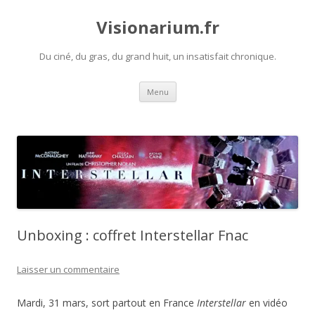
Visionarium.fr
Du ciné, du gras, du grand huit, un insatisfait chronique.
Aller
Menu
au
contenu
Unboxing : coffret Interstellar Fnac
Laisser un commentaire
Mardi, 31 mars, sort partout en France
Interstellar
en vidéo