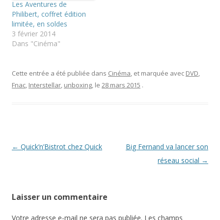
Les Aventures de
o
r
v
u
e
r
Philibert, coffret édition
v
d
e
limitée, en soldes
e
a
d
l
n
a
3 février 2014
l
s
n
Dans "Cinéma"
e
u
s
f
n
u
e
e
n
n
n
e
ê
o
n
Cette entrée a été publiée dans
Cinéma
, et marquée avec
DVD
,
t
u
o
r
v
u
Fnac
,
Interstellar
,
unboxing
, le
28 mars 2015
.
e
e
v
)
l
e
l
l
e
l
f
e
e
f
n
e
ê
n
t
ê
r
t
Navigation
←
Quick’n’Bistrot chez Quick
Big Fernand va lancer son
e
r
)
e
des
réseau social
→
)
articles
Laisser un commentaire
Votre adresse e-mail ne sera pas publiée.
Les champs