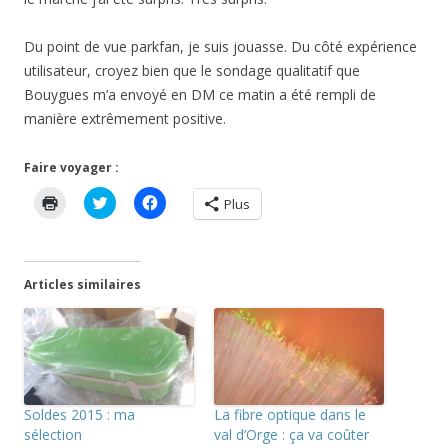
Du point de vue parkfan, je suis jouasse. Du côté expérience
utilisateur, croyez bien que le sondage qualitatif que
Bouygues m’a envoyé en DM ce matin a été rempli de
manière extrêmement positive.
Faire voyager :
C
C
C
Plus
l
l
l
i
i
i
q
q
q
u
u
u
e
e
e
r
z
z
Articles similaires
p
p
p
o
o
o
u
u
u
r
r
r
i
p
p
m
a
a
p
r
r
r
t
t
i
a
a
m
g
g
Soldes 2015 : ma
La fibre optique dans le
e
e
e
r
r
r
sélection
val d’Orge : ça va coûter
(
s
s