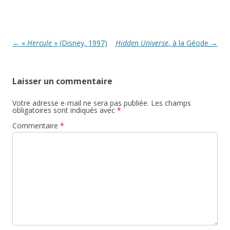
t
ê
r
t
e
r
)
e
)
Navigation
←
«
Hercule
» (Disney, 1997)
Hidden Universe
, à la Géode
→
des
articles
Laisser un commentaire
Votre adresse e-mail ne sera pas publiée.
Les champs
obligatoires sont indiqués avec
*
Commentaire
*