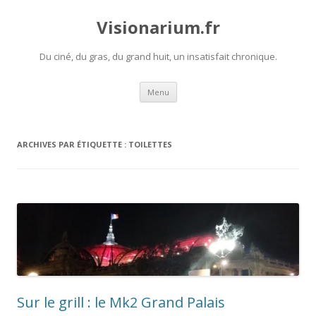
Visionarium.fr
Du ciné, du gras, du grand huit, un insatisfait chronique.
Aller
Menu
au
contenu
ARCHIVES PAR ÉTIQUETTE :
TOILETTES
Sur le grill : le Mk2 Grand Palais