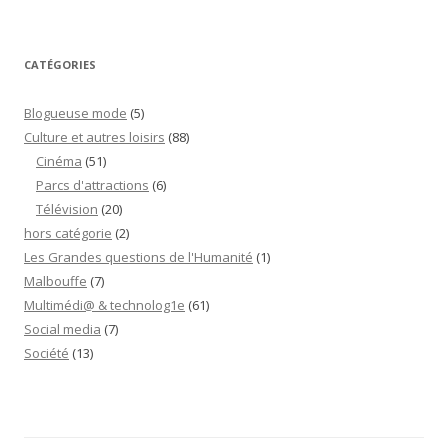
Palais”
CATÉGORIES
Blogueuse mode
(5)
Culture et autres loisirs
(88)
Cinéma
(51)
Parcs d'attractions
(6)
Télévision
(20)
hors catégorie
(2)
Les Grandes questions de l'Humanité
(1)
Malbouffe
(7)
Multimédi@ & technolog1e
(61)
Social media
(7)
Société
(13)