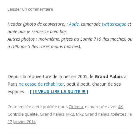
Laisser un commentaire
Header (photo de couverture) :
Aude
, camarade
twitteresque
et
amie que je remercie bien bas.
Autres photos : moi-même, prises au Lumia 710 (les moches) ou
à l’iPhone 5 (les rares moins moches).
Depuis la réouverture de la nef en 2005, le
Grand Palais
à
Paris
ne cesse de réhabiliter
, petit à petit, chacun de ses
“Sur
espaces …
[ JE VEUX LIRE LA SUITE !!! ]
le
grill
Cette entrée a été publiée dans
Cinéma
, et marquée avec
4K
,
:
Contrôle qualité
,
Grand Palais
,
Mk2
,
Mk2 Grand Palais
,
toilettes
, le
le
17 janvier 2014
.
Mk2
Grand