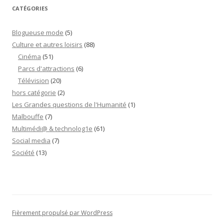
content)”
CATÉGORIES
Blogueuse mode
(5)
Culture et autres loisirs
(88)
Cinéma
(51)
Parcs d'attractions
(6)
Télévision
(20)
hors catégorie
(2)
Les Grandes questions de l'Humanité
(1)
Malbouffe
(7)
Multimédi@ & technolog1e
(61)
Social media
(7)
Société
(13)
Fièrement propulsé par WordPress