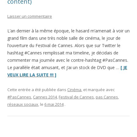
content)
Laisser un commentaire
L’an dernier à la même époque, le hasard m’amenait à voir un
grand film dans une très noble salle de cinéma, le jour de
l’ouverture du Festival de Cannes. Alors que sur Twitter le
hashtag #Cannes remplissait ma timeline, je décidais de
commenter ma journée avec le contre-hashtag #PasCannes.
Le parallèle était amusant, et j’ai un stock de DVD que …
[ JE
“#PasCannes
VEUX LIRE LA SUITE !!! ]
2014
:
Cette entrée a été publiée dans
Cinéma
, et marquée avec
le
#PasCannes
,
Cannes 2014
,
Festival de Cannes
,
pas Cannes
,
retour
réseaux sociaux
, le
6 mai 2014
.
(et
il
est
très