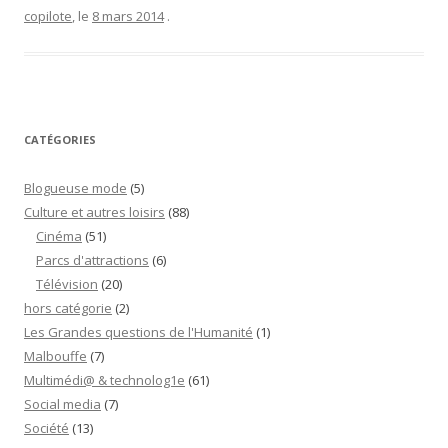
Collet-
copilote
, le
8 mars 2014
.
Serra”
CATÉGORIES
Blogueuse mode
(5)
Culture et autres loisirs
(88)
Cinéma
(51)
Parcs d'attractions
(6)
Télévision
(20)
hors catégorie
(2)
Les Grandes questions de l'Humanité
(1)
Malbouffe
(7)
Multimédi@ & technolog1e
(61)
Social media
(7)
Société
(13)