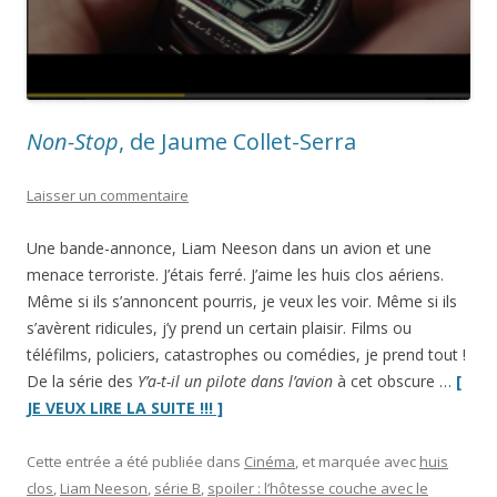
Non-Stop
, de Jaume Collet-Serra
Laisser un commentaire
Une bande-annonce, Liam Neeson dans un avion et une
menace terroriste. J’étais ferré. J’aime les huis clos aériens.
Même si ils s’annoncent pourris, je veux les voir. Même si ils
s’avèrent ridicules, j’y prend un certain plaisir. Films ou
téléfilms, policiers, catastrophes ou comédies, je prend tout !
De la série des
Y’a-t-il un pilote dans l’avion
à cet obscure …
[
“
Non-
JE VEUX LIRE LA SUITE !!! ]
Stop
,
de
Cette entrée a été publiée dans
Cinéma
, et marquée avec
huis
Jaume
clos
,
Liam Neeson
,
série B
,
spoiler : l’hôtesse couche avec le