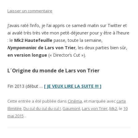
Laisser un commentaire
J’avais raté l’info, je l’ai appris ce samedi matin sur Twitter et
ai avalé très très vite mon petit-déjeuner pour y être à l’heure
: le
Mk2 Hautefeuille
passe, toute la semaine,
Nympomaniac
de Lars von Trier
, les deux parties bien sûr,
en version longue
(« Director’s Cut »).
L´Origine du monde de Lars von Trier
“
Nymphomaniac
Fin 2013 (début …
[ JE VEUX LIRE LA SUITE !!! ]
version
longue
Cette entrée a été publiée dans
Cinéma
, et marquée avec
carte
cette
Illimitée
,
Du cul du cul du cul !
,
Gaumont
,
Lars von Trier
,
Mk2
, le
10
semaine
mai 2015
.
à
Paris”