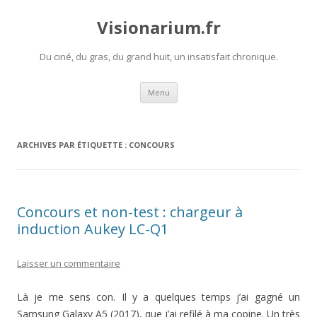
Visionarium.fr
Du ciné, du gras, du grand huit, un insatisfait chronique.
Aller
Menu
au
contenu
ARCHIVES PAR ÉTIQUETTE :
CONCOURS
Concours et non-test : chargeur à
induction Aukey LC-Q1
Laisser un commentaire
Là je me sens con. Il y a quelques temps j’ai gagné un
Samsung Galaxy A5 (2017), que j’ai refilé à ma copine. Un très