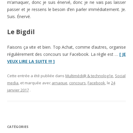
m’arnaquer, donc je suis énervé, donc je ne vais pas laisser
passer et je ressens le besoin d’en parler immédiatement. Je.
Suis. Énervé.
Le Bigdil
Faisons ça vite et bien. Top Achat, comme d’autres, organise
régulièrement des concours sur Facebook. La règle est …
[ JE
“Arnaque
VEUX LIRE LA SUITE !!! ]
au
concours
Cette entrée a été publiée dans
Multimédi@ & technolog1e
,
Social
sur
media
, et marquée avec
arnaque
,
concours
,
Facebook
, le
24
Facebook”
janvier 2017
.
CATÉGORIES