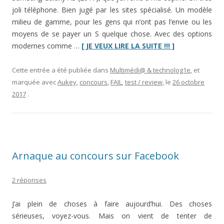
joli téléphone. Bien jugé par les sites spécialisé. Un modèle
milieu de gamme, pour les gens qui n’ont pas l’envie ou les
moyens de se payer un S quelque chose. Avec des options
“Concours
modernes comme …
[ JE VEUX LIRE LA SUITE !!! ]
et
non-
Cette entrée a été publiée dans
Multimédi@ & technolog1e
, et
test
marquée avec
Aukey
,
concours
,
FAIL
,
test / review
, le
26 octobre
:
2017
.
chargeur
à
induction
Aukey
LC-
Arnaque au concours sur Facebook
Q1”
2 réponses
J’ai plein de choses à faire aujourd’hui. Des choses
sérieuses, voyez-vous. Mais on vient de tenter de