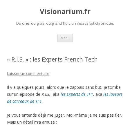
Visionarium.fr
Du ciné, du gras, du grand huit, un insatisfait chronique.
Aller
Menu
au
contenu
« R.I.S. » : les Experts French Tech
Laisser un commentaire
Il y a quelques jours, alors que je zappais sans but, je tombe
sur un épisode de
R.I.S.
, aka
les Experts de TF1
, aka
les laveurs
de carreaux de TF1
.
Je vous entends déjà me juger. Moi-même je ne suis pas fier.
Mais un détail m’a amusé :