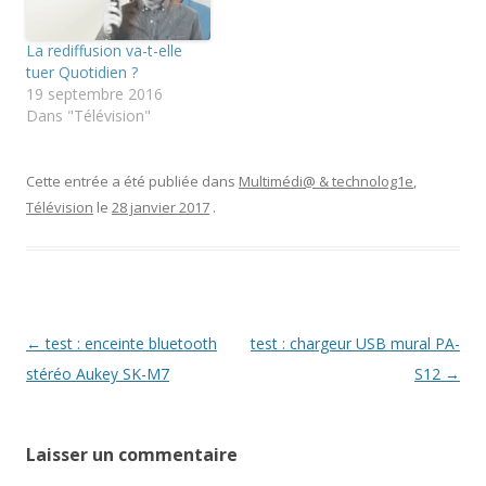
e
u
o
n
v
u
o
r
v
u
e
r
La rediffusion va-t-elle
v
d
e
tuer Quotidien ?
e
a
d
l
n
a
19 septembre 2016
l
s
n
Dans "Télévision"
e
u
s
f
n
u
e
e
n
n
n
e
ê
o
n
Cette entrée a été publiée dans
Multimédi@ & technolog1e
,
t
u
o
r
v
u
Télévision
le
28 janvier 2017
.
e
e
v
)
l
e
l
l
e
l
f
e
e
f
n
e
ê
n
t
ê
r
t
Navigation
←
test : enceinte bluetooth
test : chargeur USB mural PA-
e
r
)
e
des
stéréo Aukey SK-M7
S12
→
)
articles
Laisser un commentaire