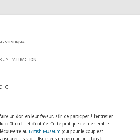
ait chronique.
Aller
au
ARIUM, L’ATTRACTION
contenu
aie
aire un don en leur faveur, afin de participer à l’entretien
du coût du billet d’entrée. Cette pratique ne me semble
s découverte au
British Museum
(qui pour le coup est
transparentes sont disposées un peu partout dans le