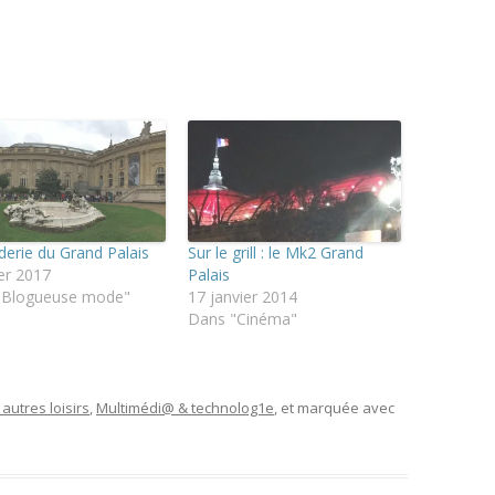
derie du Grand Palais
Sur le grill : le Mk2 Grand
ier 2017
Palais
"Blogueuse mode"
17 janvier 2014
Dans "Cinéma"
 autres loisirs
,
Multimédi@ & technolog1e
, et marquée avec