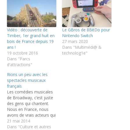
u
u
u
r
r
r
i
p
p
m
a
a
p
r
r
r
t
t
i
a
a
m
g
g
Vidéo : découverte de
Le GBros de 8BitDo pour
e
e
e
r
r
r
Timber, 1er grand huit en
Nintendo Switch
(
s
s
bois de France depuis 19
27 mars 2020
o
u
u
u
r
r
ans !
Dans "Multimédi@ &
v
T
F
19 octobre 2016
technolog1e"
r
w
a
e
i
c
Dans "Parcs
d
t
e
d'attractions"
a
t
b
n
e
o
s
r
o
Rions un peu avec les
u
(
k
spectacles musicaux
n
o
(
e
u
o
français
n
v
u
Les comédies musicales
o
r
v
u
e
r
de Broadway, c’est juste
v
d
e
e
a
d
des gens qui chantent.
l
n
a
Nous en France, nous
l
s
n
e
u
s
avons de vrais acteurs qui
f
n
u
jouent de véritables
21 mai 2014
e
e
n
n
n
e
scènes de théâtre. Nous
Dans "Culture et autres
ê
o
n