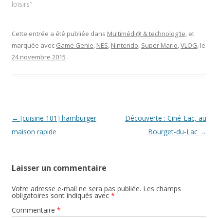
pouvons en être fiers ! Ce
loisirs"
t
u
o
r
v
u
sont les Américains qui le
e
e
v
disent ! Et c’est Solal qui
)
l
e
l
l
nous l’apprend au détour
Cette entrée a été publiée dans
Multimédi@ & technolog1e
, et
e
l
d’une interview.…
f
e
marquée avec
Game Genie
,
NES
,
Nintendo
,
Super Mario
,
VLOG
, le
e
f
n
e
24 novembre 2015
.
ê
n
t
ê
r
t
e
r
)
e
)
Navigation
←
[cuisine 101] hamburger
Découverte : Ciné-Lac, au
des
maison rapide
Bourget-du-Lac
→
articles
Laisser un commentaire
Votre adresse e-mail ne sera pas publiée.
Les champs
obligatoires sont indiqués avec
*
Commentaire
*