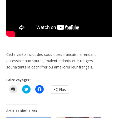
Cette vidéo inclut des sous-titres français, la rendant
accessible aux sourds, malentendants et étrangers
souhaitants la déchiffrer ou améliorer leur français.
Faire voyager :
C
C
C
Plus
l
l
l
i
i
i
q
q
q
u
u
u
e
e
e
r
z
z
Articles similaires
p
p
p
o
o
o