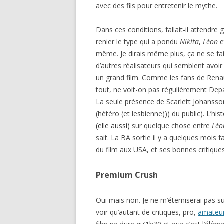
avec des fils pour entretenir le mythe.
Dans ces conditions, fallait-il attendre
renier le type qui a pondu
Nikita
,
Léon
e
même. Je dirais même plus, ça ne se fa
d’autres réalisateurs qui semblent avoi
un grand film. Comme les fans de Renau
tout, ne voit-on pas régulièrement Depa
La seule présence de Scarlett Johansson 
(hétéro (et lesbienne))) du public). L’hi
(elle aussi)
sur quelque chose entre
Léo
sait. La BA sortie il y a quelques mois 
du film aux USA, et ses bonnes critiques
Premium Crush
Oui mais non. Je ne m’éterniserai pas sur
voir qu’autant de critiques, pro,
amateu