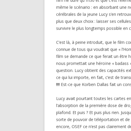
film ne dure qu’1h30 et que c’est l’élém
même le scénario : en absorbant une no
cérébrales de la jeune Lucy s’en retrouv
plus que deux choix : laisser ses cellu
survivre le plus longtemps possible en 
C’est là, à peine introduit, que le film
connue de tous qui voudrait que « l’Ho
film se demande ce que ferait un être
nous promettait une héroïne « badass ».
question. Lucy obtient des capacités ext
ce qui lui importe, en fait, c’est de tr
!!!
Est-ce que Korben Dallas fait un cons
Lucy avait pourtant toutes les cartes e
l’absorption de la première dose de drog
plafond. Et puis ? Et puis plus rien. Jus
sorte de pouvoir de téléportation et d
encore, OSEF ce n’est pas clairement défi