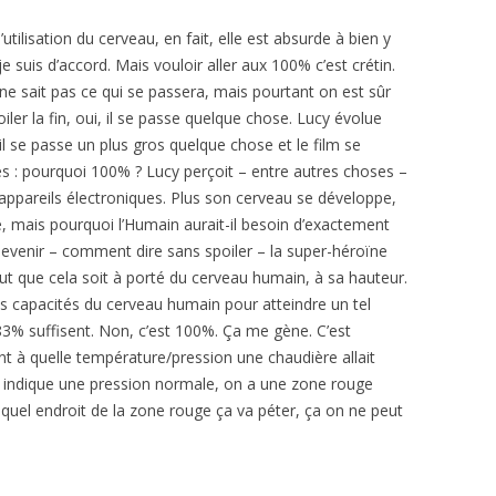
utilisation du cerveau, en fait, elle est absurde à bien y
 je suis d’accord. Mais vouloir aller aux 100% c’est crétin.
 sait pas ce qui se passera, mais pourtant on est sûr
iler la fin, oui, il se passe quelque chose. Lucy évolue
 il se passe un plus gros quelque chose et le film se
 : pourquoi 100% ? Lucy perçoit – entre autres choses –
ppareils électroniques. Plus son cerveau se développe,
e, mais pourquoi l’Humain aurait-il besoin d’exactement
venir – comment dire sans spoiler – la super-héroïne
aut que cela soit à porté du cerveau humain, à sa hauteur.
des capacités du cerveau humain pour atteindre un tel
83% suffisent. Non, c’est 100%. Ça me gène. C’est
 à quelle température/pression une chaudière allait
 indique une pression normale, on a une zone rouge
 à quel endroit de la zone rouge ça va péter, ça on ne peut