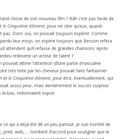
 grand-chose de son nouveau film ? Bâh c’est pas facile de
t
le Cinquième élément
, pour ne citer qu’eux, quand-
it pas. Donc oui, on pouvait toujours espérer. Comme
r perdu leur mojo, on espère toujours que Besson refera
d attendent qu’il refasse de grandes chansons. Après
rdieu redevenir un acteur de talent ?
pouvait attirer l’attention (d’une partie (masculine
stoire très tirée par les cheveux pouvait faire fantasmer
n
et
le Cinquième élément
, peut-être, éventuellement, qui
faisait assez peur, mais dernièrement le succès surprise
 là-bas, redonnaient espoir.
 ce qui a déjà été dit un peu partout. Je suis horrifié de
r
, print, web, … tombent d’accord pour souligner que le