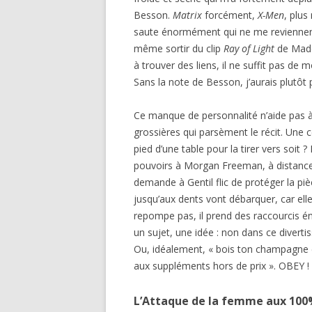
Besson.
Matrix
forcément,
X-Men
, plu
saute énormément qui ne me reviennent
même sortir du clip
Ray of Light
de Madon
à trouver des liens, il ne suffit pas de 
Sans la note de Besson, j’aurais plutôt 
Ce manque de personnalité n’aide pas à s
grossières qui parsèment le récit. Une 
pied d’une table pour la tirer vers soit
pouvoirs à Morgan Freeman, à distance,
demande à Gentil flic de protéger la pi
jusqu’aux dents vont débarquer, car elle
repompe pas, il prend des raccourcis én
un sujet, une idée : non dans ce divertis
Ou, idéalement, « bois ton champagne 
aux suppléments hors de prix ». OBEY !
L’Attaque de la femme aux 10