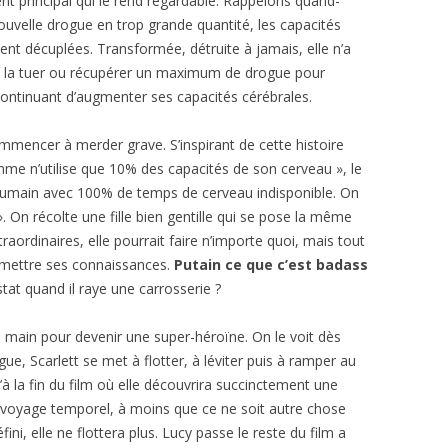
ent principal qui le rend regardable. Rappelons quand-
uvelle drogue en trop grande quantité, les capacités
ent décuplées. Transformée, détruite à jamais, elle n’a
les la tuer ou récupérer un maximum de drogue pour
continuant d’augmenter ses capacités cérébrales.
 commencer à merder grave. S’inspirant de cette histoire
mme n’utilise que 10% des capacités de son cerveau », le
 humain avec 100% de temps de cerveau indisponible. On
 On récolte une fille bien gentille qui se pose la même
raordinaires, elle pourrait faire n’importe quoi, mais tout
ansmettre ses connaissances.
Putain ce que c’est badass
tat quand il raye une carrosserie ?
n main pour devenir une super-héroïne. On le voit dès
ue, Scarlett se met à flotter, à léviter puis à ramper au
qu’à la fin du film où elle découvrira succinctement une
e voyage temporel, à moins que ce ne soit autre chose
ni, elle ne flottera plus. Lucy passe le reste du film a