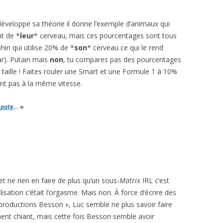
eloppe sa théorie il donne l’exemple d’animaux qui
nt de *
leur
* cerveau, mais ces pourcentages sont tous
hin qui utilise 20% de *
son
* cerveau ce qui le rend
nar). Putain mais
non
, tu compares pas des pourcentages
taille ! Faites rouler une Smart et une Formule 1 à 10%
ont pas à la même vitesse.
e
pute
…
»
et ne rien en faire de plus qu’un sous-
Matrix
IRL c’est
lisation c’était l’orgasme. Mais non. À force d’écrire des
productions Besson », Luc semble ne plus savoir faire
ment chiant, mais cette fois Besson semble avoir