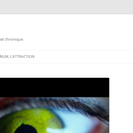
ait chronique.
Aller
au
ARIUM, L’ATTRACTION
contenu