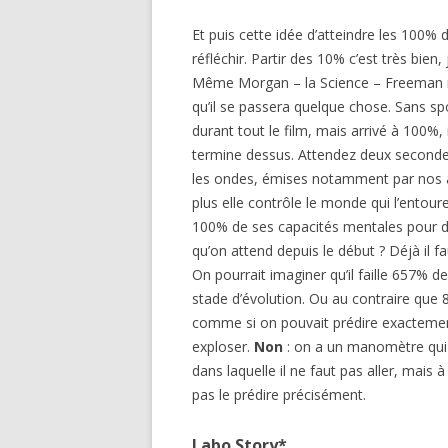
Et puis cette idée d’atteindre les 100% d’
réfléchir. Partir des 10% c’est très bien,
Même Morgan – la Science – Freeman ne
qu’il se passera quelque chose. Sans spo
durant tout le film, mais arrivé à 100%,
termine dessus. Attendez deux secondes
les ondes, émises notamment par nos a
plus elle contrôle le monde qui l’entour
100% de ses capacités mentales pour de
qu’on attend depuis le début ? Déjà il f
On pourrait imaginer qu’il faille 657% 
stade d’évolution. Ou au contraire que 
comme si on pouvait prédire exactement
exploser.
Non
: on a un manomètre qui
dans laquelle il ne faut pas aller, mais
pas le prédire précisément.
Labo Story*