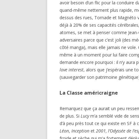
avoir besoin d’un flic pour la conduire da
quand-même nettement plus rapide, même
dessus des rues, Tornade et Magnéto v
déjà à 20% de ses capacités cérébrales,
atomes, se met à penser comme Jean
adversaires parce que c’est joli (des méc
côté manga), mais elle jamais ne vole. G
même à un moment pour lui faire compre
demande encore pourquoi : il n’y aura
love interest
, alors que j’espérais une 
(sauvegarder son patrimoine génétique)
La Classe américraigne
Remarquez que ça aurait un peu resse
de plus. Si
Lucy
m’a semblé vide de sens, d
d’à peu près tout ce qui existe en SF 
Léon
,
Inception
et
2001, l’Odyssée de l’e
froide et sèche qui m’a fortement déplue