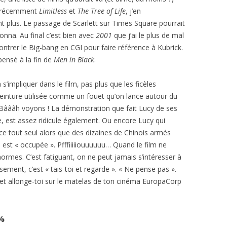
s récemment
Limitless
et
The Tree of Life
, j’en
 plus. Le passage de Scarlett sur Times Square pourrait
na. Au final c’est bien avec
2001
que j’ai le plus de mal
montrer le Big-bang en CGI pour faire référence à Kubrick.
pensé à la fin de
Men in Black
.
’impliquer dans le film, pas plus que les ficèles
ceinture utilisée comme un fouet qu’on lance autour du
 ? Bâââh voyons ! La démonstration que fait Lucy de ses
 est assez ridicule également. Ou encore Lucy qui
èce tout seul alors que des dizaines de Chinois armés
 est « occupée ». Pfffiiiiiouuuuuu… Quand le film ne
ormes. C’est fatiguant, on ne peut jamais s’intéresser à
sement, c’est « tais-toi et regarde ». « Ne pense pas ».
et allonge-toi sur le matelas de ton cinéma EuropaCorp
0%