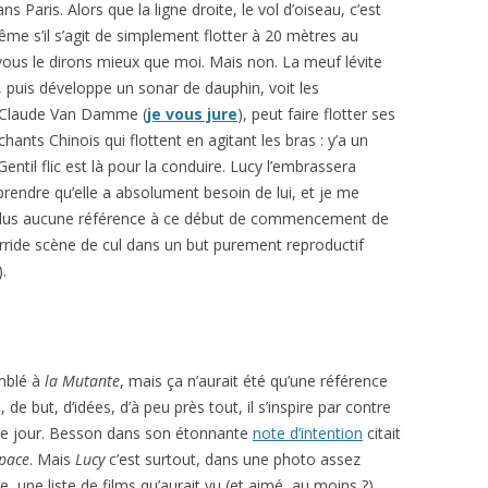
ns Paris. Alors que la ligne droite, le vol d’oiseau, c’est
 s’il s’agit de simplement flotter à 20 mètres au
ous le dirons mieux que moi. Mais non. La meuf lévite
 puis développe un sonar de dauphin, voit les
-Claude Van Damme (
je vous jure
), peut faire flotter ses
hants Chinois qui flottent en agitant les bras : y’a un
entil flic est là pour la conduire. Lucy l’embrassera
ndre qu’elle a absolument besoin de lui, et je me
 plus aucune référence à ce début de commencement de
torride scène de cul dans un but purement reproductif
.
mblé à
la Mutante
, mais ça n’aurait été qu’une référence
e but, d’idées, d’à peu près tout, il s’inspire par contre
à ce jour. Besson dans son étonnante
note d’intention
citait
space
. Mais
Lucy
c’est surtout, dans une photo assez
, une liste de films qu’aurait vu (et aimé, au moins ?)