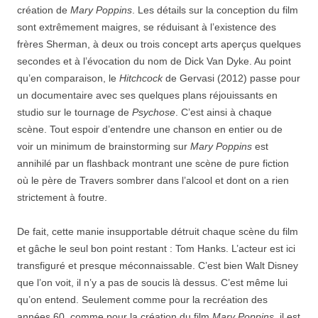
création de
Mary Poppins
. Les détails sur la conception du film
sont extrêmement maigres, se réduisant à l’existence des
frères Sherman, à deux ou trois concept arts aperçus quelques
secondes et à l’évocation du nom de Dick Van Dyke. Au point
qu’en comparaison, le
Hitchcock
de Gervasi (2012) passe pour
un documentaire avec ses quelques plans réjouissants en
studio sur le tournage de
Psychose
. C’est ainsi à chaque
scène. Tout espoir d’entendre une chanson en entier ou de
voir un minimum de brainstorming sur
Mary Poppins
est
annihilé par un flashback montrant une scène de pure fiction
où le père de Travers sombrer dans l’alcool et dont on a rien
strictement à foutre.
De fait, cette manie insupportable détruit chaque scène du film
et gâche le seul bon point restant : Tom Hanks. L’acteur est ici
transfiguré et presque méconnaissable. C’est bien Walt Disney
que l’on voit, il n’y a pas de soucis là dessus. C’est même lui
qu’on entend. Seulement comme pour la recréation des
années 60, comme pour la création du film
Mary Poppins
, il est