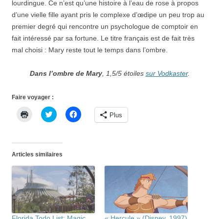
lourdingue. Ce n’est qu’une histoire à l’eau de rose à propos
d’une vielle fille ayant pris le complexe d’œdipe un peu trop au
premier degré qui rencontre un psychologue de comptoir en
fait intéressé par sa fortune. Le titre français est de fait très
mal choisi : Mary reste tout le temps dans l’ombre.
Dans l’ombre de Mary
, 1,5/5 étoiles
sur Vodkaster
.
Faire voyager :
C
C
C
Plus
l
l
l
i
i
i
q
q
q
u
u
u
e
e
e
r
z
z
Articles similaires
p
p
p
o
o
o
u
u
u
r
r
r
i
p
p
m
a
a
p
r
r
r
t
t
i
a
a
m
g
g
Florida Todo List: Magic
« Hercule » (Disney, 1997)