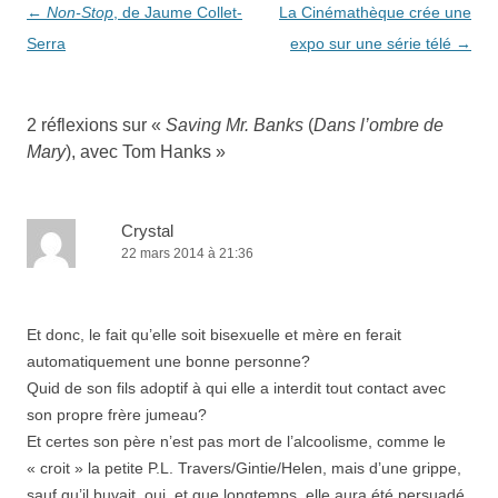
Navigation
←
Non-Stop
, de Jaume Collet-
La Cinémathèque crée une
n
e
ê
n
t
ê
des
Serra
expo sur une série télé
→
r
t
e
r
articles
)
e
)
2 réflexions sur «
Saving Mr. Banks
(
Dans l’ombre de
Mary
), avec Tom Hanks
»
Crystal
22 mars 2014 à 21:36
Et donc, le fait qu’elle soit bisexuelle et mère en ferait
automatiquement une bonne personne?
Quid de son fils adoptif à qui elle a interdit tout contact avec
son propre frère jumeau?
Et certes son père n’est pas mort de l’alcoolisme, comme le
« croit » la petite P.L. Travers/Gintie/Helen, mais d’une grippe,
sauf qu’il buvait, oui, et que longtemps, elle aura été persuadé