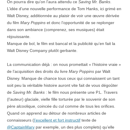
On pourra dire qu’on l’aura attendu ce
Saving Mr. Banks
.
L’idée d’une nouvelle performance de Tom Hanks, ici grimé en
Walt Disney, additionnée au plaisir de voir une œuvre dérivée
du film
Mary Poppins
et donc l’opportunité de se replonger
dans son ambiance (comprenez, ses musiques) était
réjouissante.
Manque de bol, le film est bancal et la publicité qu’en fait la
Walt Disney Company plutôt gerbante.
La communication déjà : on nous promettait « l’histoire vraie »
de l’acquisition des droits du livre
Mary Poppins
par Walt
Disney. Manque de chance tous ceux qui connaissent un tant
soit peu la véritable histoire auront vite fait de vous dégoûter
de
Saving Mr. Banks
: le film nous présente une P.L. Travers
(l’auteur) glaciale, vielle fille torturée par le souvenir de son
père alcoolique, coincée du cul comme de tous les orifices.
Quand on apprend au détour de nombreux articles de
connaisseurs (
l’excellent et fort instructif
texte de
@CaptainMarv
par exemple, un des plus complets) qu’elle