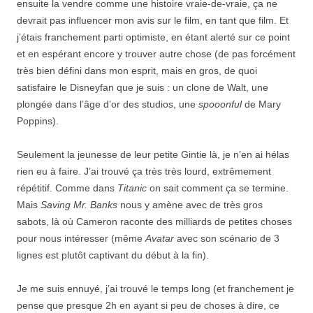
ensuite la vendre comme une histoire vraie-de-vraie, ça ne
devrait pas influencer mon avis sur le film, en tant que film. Et
j’étais franchement parti optimiste, en étant alerté sur ce point
et en espérant encore y trouver autre chose (de pas forcément
très bien défini dans mon esprit, mais en gros, de quoi
satisfaire le Disneyfan que je suis : un clone de Walt, une
plongée dans l’âge d’or des studios, une
spooonful
de Mary
Poppins).
Seulement la jeunesse de leur petite Gintie là, je n’en ai hélas
rien eu à faire. J’ai trouvé ça très très lourd, extrêmement
répétitif. Comme dans
Titanic
on sait comment ça se termine.
Mais
Saving Mr. Banks
nous y amène avec de très gros
sabots, là où Cameron raconte des milliards de petites choses
pour nous intéresser (même
Avatar
avec son scénario de 3
lignes est plutôt captivant du début à la fin).
Je me suis ennuyé, j’ai trouvé le temps long (et franchement je
pense que presque 2h en ayant si peu de choses à dire, ce