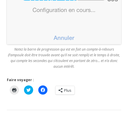
Notez la barre de progression qui est en fait un compte-à-rebours
(l’ampoule doit être trouvée avant qu’il ne soit rempli) et le temps à droite,
qui compte les secondes qui s’écoulent en partant de zéro… et n’a donc
aucun intérêt.
Faire voyager :
C
C
C
Plus
l
l
l
i
i
i
q
q
q
u
u
u
e
e
e
r
z
z
p
p
p
o
o
o
u
u
u
r
r
r