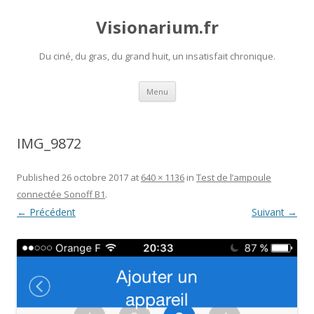
Visionarium.fr
Du ciné, du gras, du grand huit, un insatisfait chronique.
Aller
Menu
au
contenu
IMG_9872
Published
26 octobre 2017
at
640 × 1136
in
Test de l’ampoule
connectée Sonoff B1
.
← Précédent
Suivant →